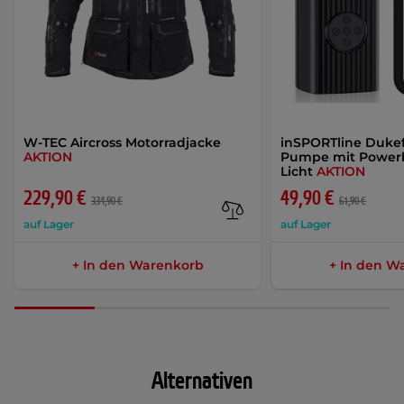
W-TEC Aircross Motorradjacke
inSPORTline Dukefi
AKTION
Pumpe mit Power
Licht
AKTION
229,90 €
49,90 €
334,90 €
61,90 €
auf Lager
auf Lager
+ In den Warenkorb
+ In den W
Alternativen