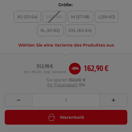
Größe:
XS (53-54)
S(55-56)
M (57-58)
L(59-60)
XL (61-62)
XXL (63-64)
Wählen Sie eine Variante des Produktes aus
312,90 €
162,90 €
-48%
incl. MwSt. zzgl. Versand
Sie sparen
150,00 €
Ihr Treuerabatt
0%
Warenkorb