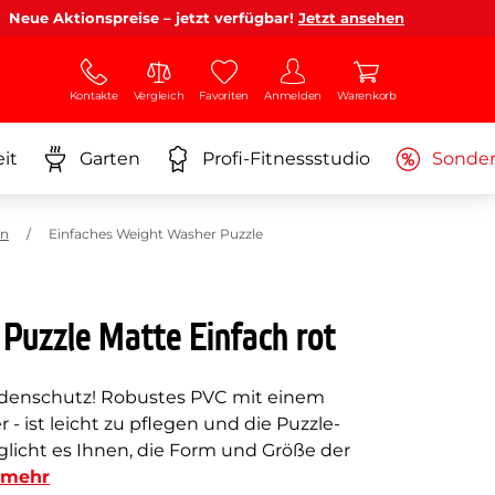
Neue Aktionspreise – jetzt verfügbar!
Jetzt ansehen
Kontakte
Vergleich
Favoriten
Anmelden
Warenkorb
it
Garten
Profi-Fitnessstudio
Sonde
en
Einfaches Weight Washer Puzzle
Puzzle Matte Einfach rot
denschutz! Robustes PVC mit einem
 - ist leicht zu pflegen und die Puzzle-
licht es Ihnen, die Form und Größe der
mehr