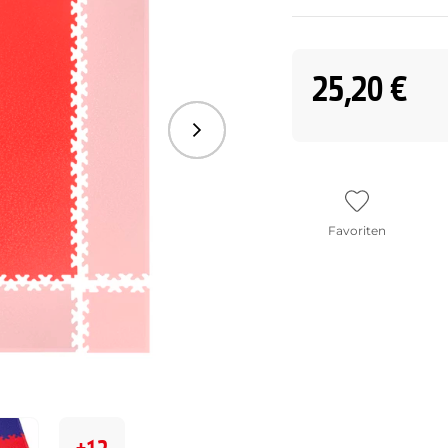
25,20 €
Folgend
Favoriten