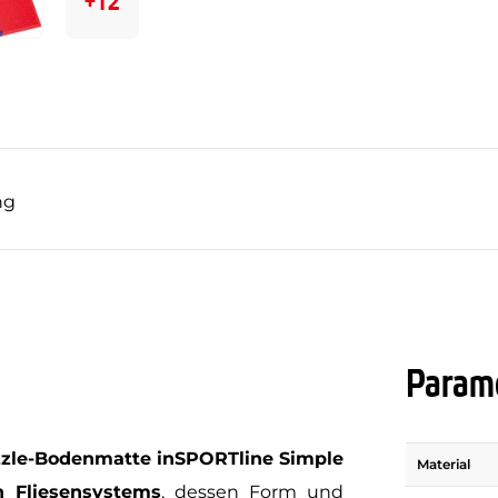
+12
ng
Parame
zle-Bodenmatte inSPORTline Simple
Material
n Fliesensystems
, dessen Form und