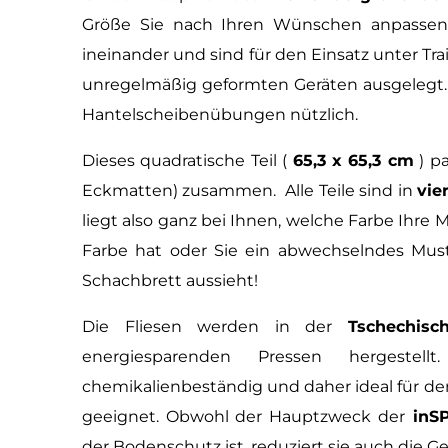
Größe Sie nach Ihren Wünschen anpassen 
ineinander und sind für den Einsatz unter T
unregelmäßig geformten Geräten ausgelegt. 
Hantelscheibenübungen nützlich.
Dieses quadratische Teil (
65,3 x 65,3 cm
) p
Eckmatten) zusammen. Alle Teile sind in
vie
liegt also ganz bei Ihnen, welche Farbe Ihre 
Farbe hat oder Sie ein abwechselndes Must
Schachbrett aussieht!
Die Fliesen werden in der
Tschechisc
energiesparenden Pressen hergestel
chemikalienbeständig und daher ideal für d
geeignet. Obwohl der Hauptzweck der
inSP
der Bodenschutz ist, reduziert sie auch die 