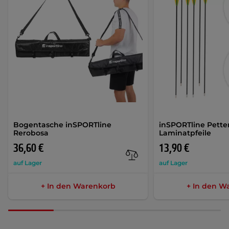
Bogentasche inSPORTline
inSPORTline Pette
Rerobosa
Laminatpfeile
36,60 €
13,90 €
auf Lager
auf Lager
+ In den Warenkorb
+ In den W