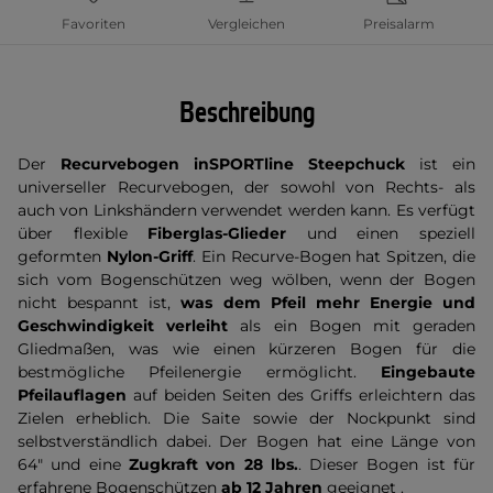
Favoriten
Vergleichen
Preisalarm
Beschreibung
Der
Recurvebogen inSPORTline Steepchuck
ist ein
universeller Recurvebogen, der sowohl von Rechts- als
auch von Linkshändern verwendet werden kann. Es verfügt
über flexible
Fiberglas-Glieder
und einen speziell
geformten
Nylon-Griff
. Ein Recurve-Bogen hat Spitzen, die
sich vom Bogenschützen weg wölben, wenn der Bogen
nicht bespannt ist,
was dem Pfeil mehr Energie und
Geschwindigkeit verleiht
als ein Bogen mit geraden
Gliedmaßen, was wie einen kürzeren Bogen für die
bestmögliche Pfeilenergie ermöglicht.
Eingebaute
Pfeilauflagen
auf beiden Seiten des Griffs erleichtern das
Zielen erheblich. Die Saite sowie der Nockpunkt sind
selbstverständlich dabei. Der Bogen hat eine Länge von
64" und eine
Zugkraft von 28 lbs.
. Dieser Bogen ist für
erfahrene Bogenschützen
ab 12 Jahren
geeignet .