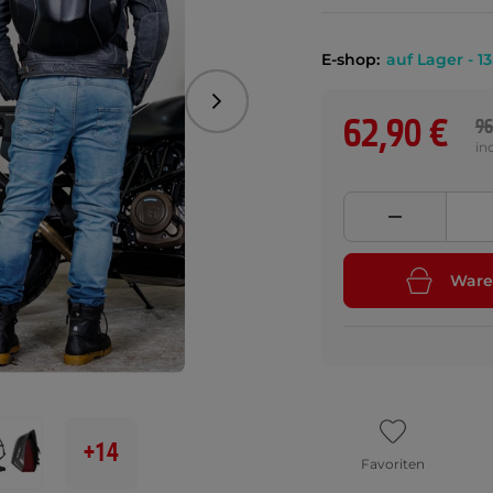
E-shop:
auf Lager - 13
Folgend
62,90 €
96
in
Ware
+14
Favoriten