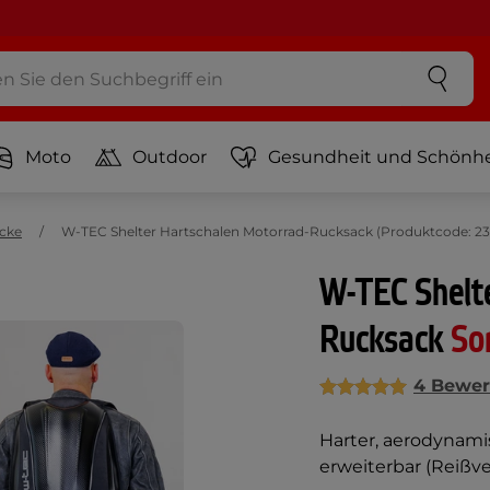
Moto
Outdoor
Gesundheit und Schönhe
cke
W-TEC Shelter Hartschalen Motorrad-Rucksack (Produktcode: 23
W-TEC Shelt
Rucksack
So
4 Bewer
Harter, aerodynami
erweiterbar (Reißv