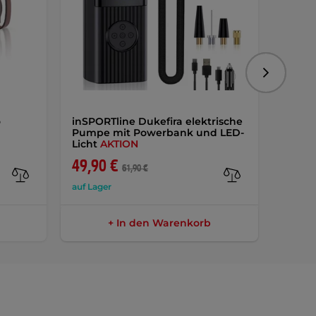
Folgend
o
inSPORTline Dukefira elektrische
W-TEC
Pumpe mit Powerbank und LED-
Motor
Licht
AKTION
49,90 €
135,
61,90 €
auf Lager
auf Lag
+ In den Warenkorb