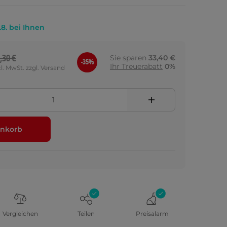
.8. bei Ihnen
,30 €
Sie sparen
33,40 €
-35%
Ihr Treuerabatt
0%
cl. MwSt. zzgl. Versand
nkorb
Vergleichen
Teilen
Preisalarm