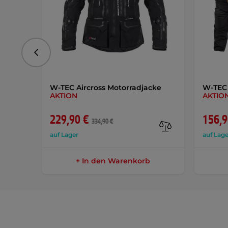
vorhergehend
W-TEC Aircross Motorradjacke
W-TEC 
AKTION
AKTIO
229,90 €
156,9
334,90 €
auf Lager
auf Lage
+ In den Warenkorb