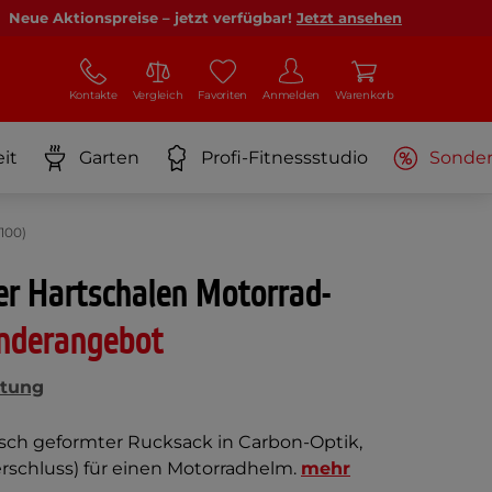
Neue Aktionspreise – jetzt verfügbar!
Jetzt ansehen
Kontakte
Vergleich
Favoriten
Anmelden
Warenkorb
it
Garten
Profi-Fitnessstudio
Sonde
100)
er Hartschalen Motorrad-
nderangebot
tung
sch geformter Rucksack in Carbon-Optik,
erschluss) für einen Motorradhelm.
mehr