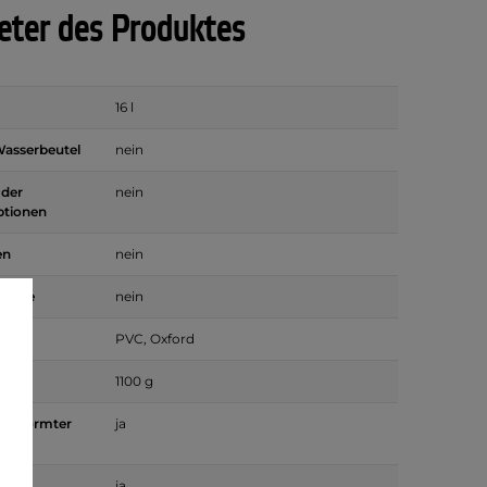
ter des Produktes
16 l
Wasserbeutel
nein
 der
nein
ptionen
en
nein
unkte
nein
PVC, Oxford
1100 g
 geformter
ja
ja