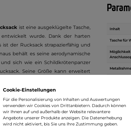
Parame
ucksack
ist eine ausgeklügelte Tasche,
Inhalt
z entwickelt wurde. Dank der harten
Tasche für 
 ist der Rucksack strapazierfähig und
Möglichkeit
inaus behält es seine aerodynamische
Anschlusso
 und sich wie ein Schildkrötenpanzer
Metallrahm
 Rucksack. Seine Größe kann erweitert
helm einzupacken, was praktisch ist,
Fixierung P
Cookie-Einstellungen
Material
Für die Personalisierung von Inhalten und Auswertungen
Gewicht (g)
verwenden wir Cookies von Drittanbietern. Dadurch können
wir Ihnen auf und außerhalb der Website relevantere
Anatomisch
Angebote unserer Produkte anzeigen. Die Datenerhebung
Rücken
wird nicht aktiviert, bis Sie uns Ihre Zustimmung geben.
Regenjacke