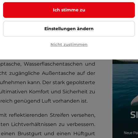
Ich stimme zu
Reflektiere
Einstellungen ändern
Nicht zustimmen
optasche, Wasserflaschentaschen und
icht zugängliche Außentasche auf der
 aufnehmen kann. Der stark gepolsterte
ultimativen Komfort und Sicherheit zu
ereich genügend Luft vorhanden ist.
mit reflektierenden Streifen versehen,
ten Lichtverhältnissen zu verbessern.
 einen Brustgurt und einen Hüftgurt