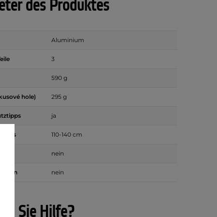
ter des Produktes
Aluminium
eile
3
590 g
kusové hole)
295 g
ztipps
ja
tocks
110-140 cm
nein
 Teilen
nein
en Sie Hilfe?