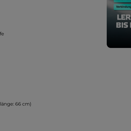
fe
tlänge: 66 cm)