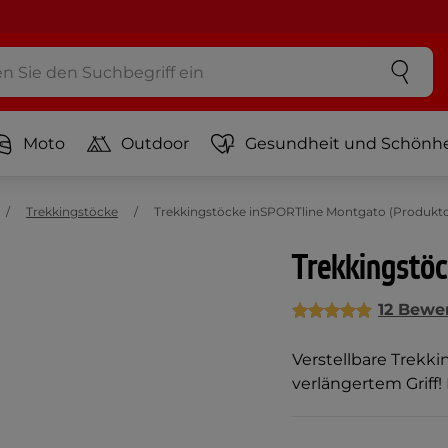
Moto
Outdoor
Gesundheit und Schönhe
Trekkingstöcke
Trekkingstöcke inSPORTline Montgato (Produktc
Trekkingstö
12 Bewe
Verstellbare Trekk
verlängertem Griff