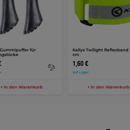
-Gummipuffer für
Kellys Twilight Reflexband
ngstöcke
cm
€
1,60 €
r
auf Lager
+ In den Warenkorb
+ In den Warenkorb