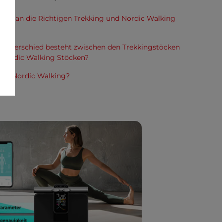
lt man die Richtigen Trekking und Nordic Walking
 Unterschied besteht zwischen den Trekkingstöcken
 Nordic Walking Stöcken?
 das Nordic Walking?