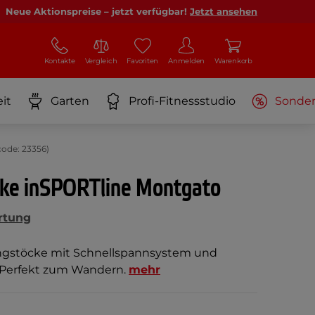
Neue Aktionspreise – jetzt verfügbar!
Jetzt ansehen
Kontakte
Vergleich
Favoriten
Anmelden
Warenkorb
it
Garten
Profi-Fitnessstudio
Sonde
ode: 23356)
cke inSPORTline Montgato
rtung
ingstöcke mit Schnellspannsystem und
! Perfekt zum Wandern.
mehr