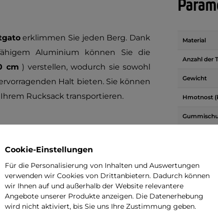
Parame
tgato
erklimmen Sie jeden Berg. Dank
Material
rfähigem Aluminium können Sie die
Anzahl der T
40 cm
) verstellen, wodurch sie sowohl
Gewicht
rvorragenden Halt bieten. Sie können
Ihrem Rucksack transportieren.
Hmotnost (
Gummischut
Länge des S
Cookie-Einstellungen
Suspension
Für die Personalisierung von Inhalten und Auswertungen
Reflexxstoff
verwenden wir Cookies von Drittanbietern. Dadurch können
wir Ihnen auf und außerhalb der Website relevantere
Angebote unserer Produkte anzeigen. Die Datenerhebung
wird nicht aktiviert, bis Sie uns Ihre Zustimmung geben.
Brauch