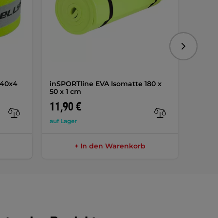
Folgend
 40x4
inSPORTline EVA Isomatte 180 x
inSPOR
50 x 1 cm
11,90 €
8,50 
auf Lager
auf Lag
+ In den Warenkorb