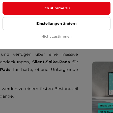
Ich stimme zu
Wie wäh
Stöcke
zelnen Sektionen mit einem
Einstellungen ändern
Welcher
mit Handschuhen einfach zu bedienen
und den
erten Schaumstoffgriff
, der auch bei
Nicht zustimmen
Was ist
r hinaus ist der Griff ergonomisch und
kel. Die Stöcke selbst sind aus
nd verfügen über eine massive
enabdeckungen,
Silent-Spike-Pads
für
-Pads
für harte, ebene Untergründe
o
werden zu einem festen Bestandteil
rgänge.