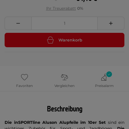
Ihr Treuerabatt
0%
Warenkorb
Favoriten
Vergleichen
Preisalarm
Beschreibung
Die inSPORTline Aluson Alupfeile im 10er Set
sind ein
wichtiges Zubehör für Sport- und Jagdbögen.
Die