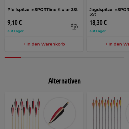
Pfeifspitze inSPORTline Kiular 3St
Jagdspitze inSPOR
3St
9,10 €
18,30 €
auf Lager
auf Lager
+ In den Warenkorb
+ In den W
Alternativen