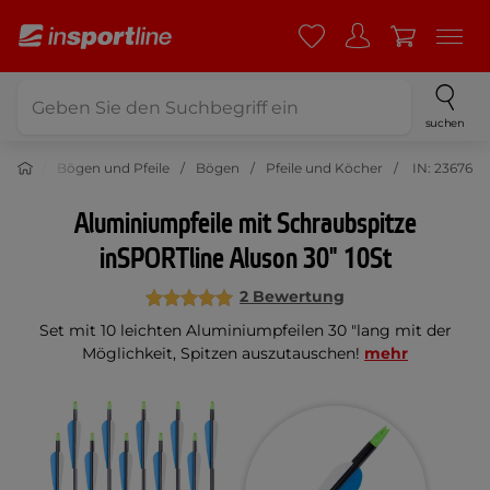
suchen
Sport
Bögen und Pfeile
Bögen
Pfeile und Köcher
IN: 23676
Aluminiumpfeile mit Schraubspitze
inSPORTline Aluson 30" 10St
2 Bewertung
Set mit 10 leichten Aluminiumpfeilen 30 "lang mit der
Möglichkeit, Spitzen auszutauschen!
mehr