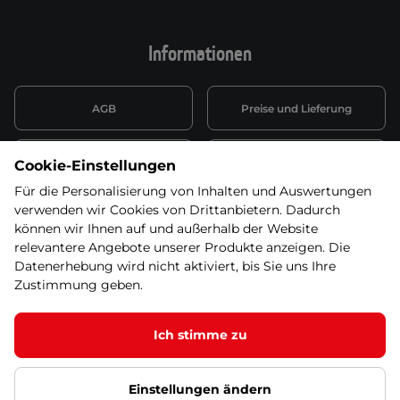
Informationen
AGB
Preise und Lieferung
Informationen nach Art. 13
Datenschutzerklärung
Cookie-Einstellungen
DSGVO
Für die Personalisierung von Inhalten und Auswertungen
verwenden wir Cookies von Drittanbietern. Dadurch
Wiederufsbelehrung mit Link
Batterieentsorgung
zum Formular
können wir Ihnen auf und außerhalb der Website
relevantere Angebote unserer Produkte anzeigen. Die
Informationen zu Elektro-
Datenerhebung wird nicht aktiviert, bis Sie uns Ihre
Widerruf erklären
und Elektonikgeräten
Zustimmung geben.
Ich stimme zu
© 2026 SEVEN SPORT s.r.o Alle Rechte vorbehalten1
Einstellungen ändern
Datenschutzgrundsätze
Google Datenschutz
Google