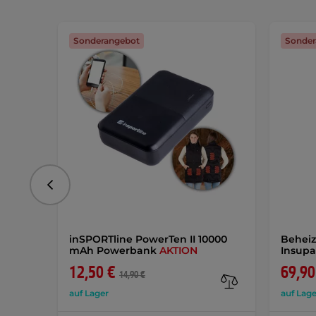
Sonderangebot
Sonder
vorhergehend
inSPORTline PowerTen II 10000
Behei
mAh Powerbank
AKTION
Insupa
12,50 €
69,90
14,90 €
auf Lager
auf Lage