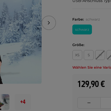
USB-Anschluss Typ
Farbe:
schwarz
Folgend
schwarz
Größe:
XS
S
M
Wählen Sie eine Vari
129,90 €
+4