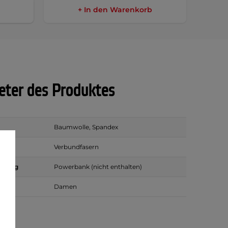
+ In den Warenkorb
ter des Produktes
Baumwolle, Spandex
Verbundfasern
rgung
Powerbank (nicht enthalten)
Damen