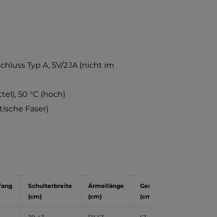
luss Typ A, 5V/2.1A (nicht im
tel), 50 °C (hoch)
ische Faser)
fang
Schulterbreite
Ärmellänge
Gesamtlänge
(cm)
(cm)
(cm)