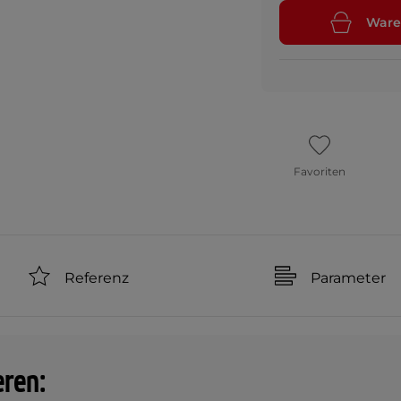
Ware
Favoriten
Referenz
Parameter
eren: