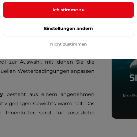
wärmung sorgen. Ihr Hauptvorteil ist,
Ich stimme zu
nge Lebensdauer haben. Das Heizsystem
ss vom Typ A (
nicht im Lieferumfang
Einstellungen ändern
 Seitentasche (inklusive integriertem
 Kabel an die Powerbank anschließen,
Nicht zustimmen
ben der Tasche, um den Heizvorgang zu
odi zur Auswahl, mit denen Sie die
ktuellen Wetterbedingungen anpassen
y
besteht aus einem angenehmen
ativ geringen Gewichts warm hält. Das
Innenfutter sorgt für zusätzliche