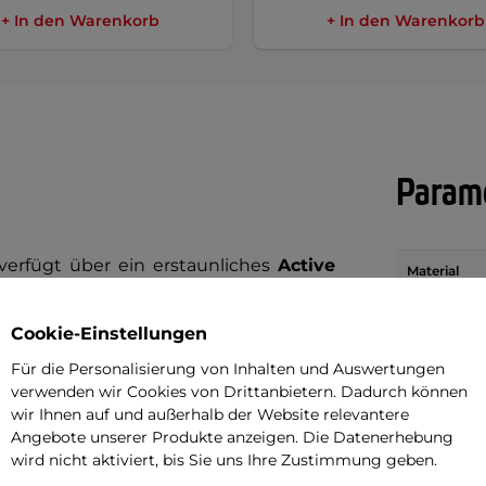
+ In den Warenkorb
+ In den Warenkorb
Parame
erfügt über ein erstaunliches
Active
Material
ei kältestem Wetter warm hält. Dieses
Heizkörper
sowohl zu Hause als auch draußen tragen
Cookie-Einstellungen
Stromverso
eine Vielzahl von Aktivitäten geeignet
Für die Personalisierung von Inhalten und Auswertungen
verwenden wir Cookies von Drittanbietern. Dadurch können
 bis hin zu Outdoor-Aktivitäten bei
Festlegung
wir Ihnen auf und außerhalb der Website relevantere
ahren.
Angebote unserer Produkte anzeigen. Die Datenerhebung
wird nicht aktiviert, bis Sie uns Ihre Zustimmung geben.
en Rückens
und der Brustwirbelsäule