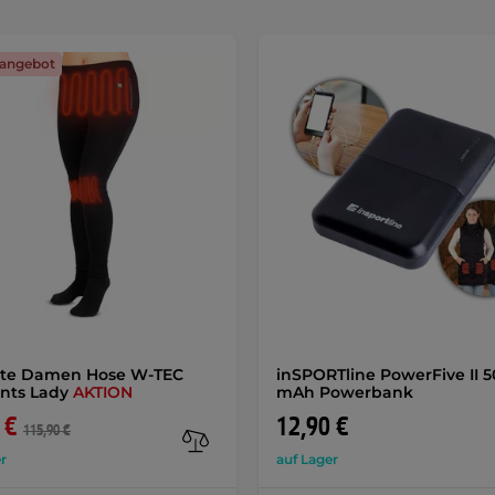
angebot
zte Damen Hose W-TEC
inSPORTline PowerFive II 
nts Lady
AKTION
mAh Powerbank
 €
12,90 €
115,90 €
r
auf Lager