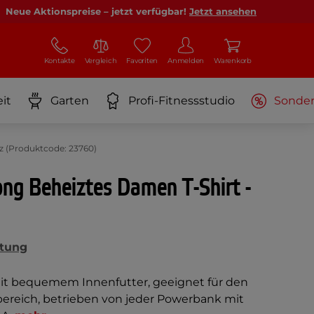
Neue Aktionspreise – jetzt verfügbar!
Jetzt ansehen
Kontakte
Vergleich
Favoriten
Anmelden
Warenkorb
it
Garten
Profi-Fitnessstudio
Sonde
z (Produktcode: 23760)
ng Beheiztes Damen T-Shirt -
tung
mit bequemem Innenfutter, geeignet für den
ereich, betrieben von jeder Powerbank mit