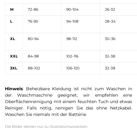
M
72-86
90-104
26-32
L
76-90
94-108
28-34
XL
80-94
98-112
30-36
XXL
84-98
102-116
32-38
3XL
88-102
106-120
32-38
Hinweis
: Beheizbare Kleidung ist nicht zum Waschen in
der Waschmaschine geeignet, wir empfehlen eine
Oberflächenreinigung mit einem feuchten Tuch und etwas
Reiniger. Falls nötig, reinigen Sie das ohne Netzkabel.
Waschen Sie niemals mit der Batterie.
Die Bilder dienen nur zu Illustrationszwecken.