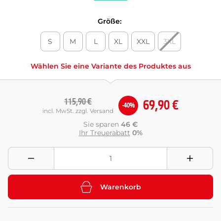
Größe:
S
M
L
XL
XXL
3XL
Wählen Sie eine Variante des Produktes aus
115,90 €
69,90 €
-40%
incl. MwSt. zzgl. Versand
Sie sparen
46 €
Ihr Treuerabatt
0%
Warenkorb