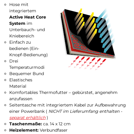
Hose mit
integriertem
Active Heat Core
System
im
Unterbauch- und
Kniebereich
Einfach zu
bedienen (Ein-
Knopf-Bedienung)
Drei
Temperaturmodi
Bequemer Bund
Elastisches
Material
Komfortables Thermofutter – gebürstet, angenehm
anzufassen
Seitentasche mit integriertem Kabel zur Aufbewahrung
einer Powerbank (
NICHT im Lieferumfang enthalten -
separat erhältlich
)
Taschenmaße:
ca. 14 x 12 cm
Heizelement:
Verbundfaser