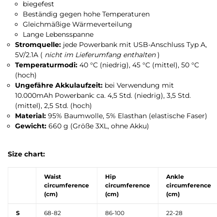
biegefest
Beständig gegen hohe Temperaturen
Gleichmäßige Wärmeverteilung
Lange Lebensspanne
Stromquelle:
jede Powerbank mit USB-Anschluss Typ A,
5V/2.1A (
nicht im Lieferumfang enthalten
)
Temperaturmodi:
40 °C (niedrig), 45 °C (mittel), 50 °C
(hoch)
Ungefähre Akkulaufzeit:
bei Verwendung mit
10.000mAh Powerbank: ca. 4,5 Std. (niedrig), 3,5 Std.
(mittel), 2,5 Std. (hoch)
Material:
95% Baumwolle, 5% Elasthan (elastische Faser)
Gewicht:
660 g (Größe 3XL, ohne Akku)
Size chart:
Waist
Hip
Ankle
circumference
circumference
circumference
(cm)
(cm)
(cm)
S
68-82
86-100
22-28