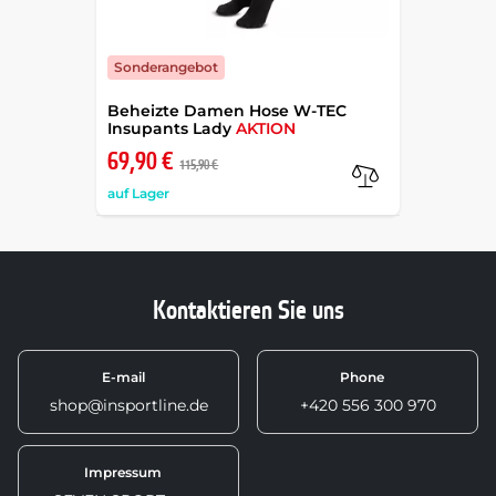
Sonderangebot
Beheizte Damen Hose W-TEC
Insupants Lady
AKTION
69,90 €
115,90 €
auf Lager
Kontaktieren Sie uns
E-mail
Phone
shop@insportline.de
+420 556 300 970
Impressum