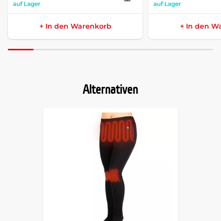
auf Lager
auf Lager
+ In den Warenkorb
+ In den W
Alternativen