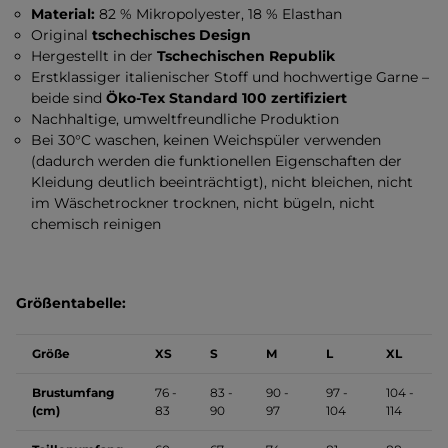
Material:
82 % Mikropolyester, 18 % Elasthan
Original
tschechisches Design
Hergestellt in der
Tschechischen Republik
Erstklassiger italienischer Stoff und hochwertige Garne –
beide sind
Öko-Tex Standard 100 zertifiziert
Nachhaltige, umweltfreundliche Produktion
Bei 30°C waschen, keinen Weichspüler verwenden
(dadurch werden die funktionellen Eigenschaften der
Kleidung deutlich beeinträchtigt), nicht bleichen, nicht
im Wäschetrockner trocknen, nicht bügeln, nicht
chemisch reinigen
Größentabelle:
Größe
XS
S
M
L
XL
Brustumfang
76 -
83 -
90 -
97 -
104 -
(cm)
83
90
97
104
114