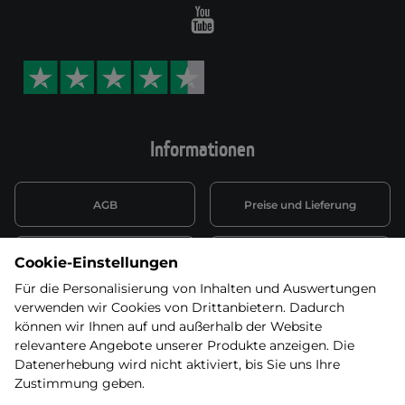
Youtube
Informationen
AGB
Preise und Lieferung
Informationen nach Art. 13
Datenschutzerklärung
Cookie-Einstellungen
DSGVO
Für die Personalisierung von Inhalten und Auswertungen
verwenden wir Cookies von Drittanbietern. Dadurch
Wiederufsbelehrung mit Link
Batterieentsorgung
zum Formular
können wir Ihnen auf und außerhalb der Website
relevantere Angebote unserer Produkte anzeigen. Die
Informationen zu Elektro-
Datenerhebung wird nicht aktiviert, bis Sie uns Ihre
Widerruf erklären
und Elektonikgeräten
Zustimmung geben.