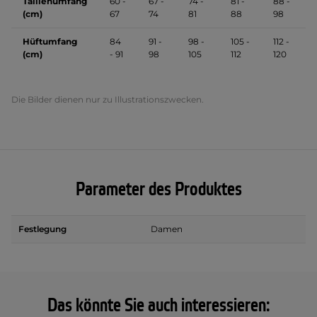
Taillenumfang
60 -
67 -
74 -
81 -
88 -
(cm)
67
74
81
88
98
Hüftumfang
84
91 -
98 -
105 -
112 -
(cm)
- 91
98
105
112
120
Die Bilder dienen nur zu Illustrationszwecken.
Parameter des Produktes
Festlegung
Damen
Das könnte Sie auch interessieren: