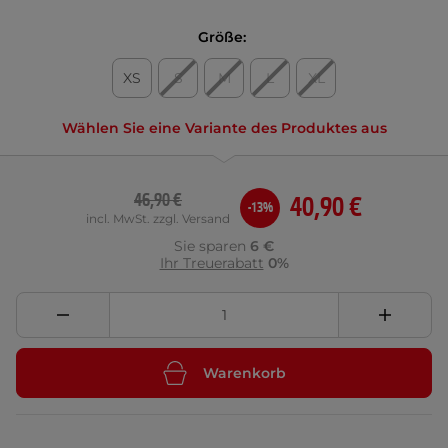
Größe:
XS
S
M
L
XL
Wählen Sie eine Variante des Produktes aus
46,90 €
40,90 €
-13%
incl. MwSt. zzgl. Versand
Sie sparen
6 €
Ihr Treuerabatt
0%
Warenkorb