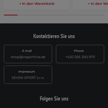
+ In den Warenkorb
+ In den W
Kontaktieren Sie uns
E-mail
Phone
shop@insportline.de
+420 556 300 970
Impressum
SEVEN SPORT s.r.o.
Folgen Sie uns