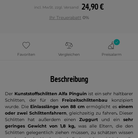
24,90 €
incl. MwSt. zzgl. Versand
Ihr Treuerabatt
0%
Favoriten
Vergleichen
Preisalarm
Beschreibung
Der
Kunststoffschlitten Alfa Pinguin
ist ein sehr haltbarer
Schlitten, der für den
Freizeitschlittenbau
konzipiert
wurde. Die
Einlasslänge von 88 cm
ermöglicht es
einem
oder zwei Schlittenfahrern
, gleichzeitig zu fahren
.
Dieser
Schlitten hat außerdem einen
Zuggurt
und ein
sehr
geringes Gewicht von 1,8 kg,
was alle Eltern, die den
Schlitten gelegentlich ziehen müssen, zu schätzen wissen