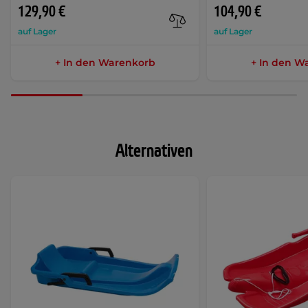
129,90 €
104,90 €
auf Lager
auf Lager
+ In den Warenkorb
+ In den W
Alternativen