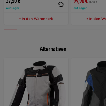
37,50 €
99,90 €
162,90 €
auf Lager
auf Lager
+ In den Warenkorb
+ In den W
Alternativen