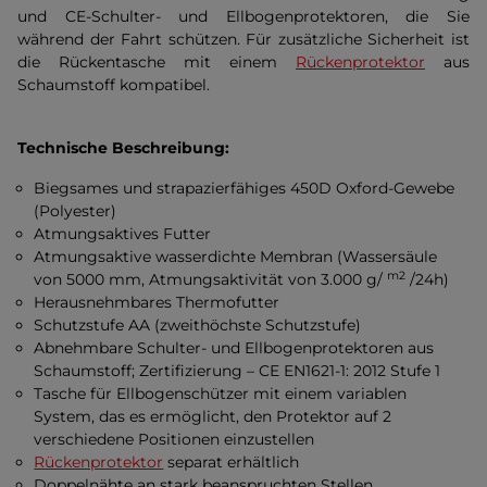
und CE-Schulter- und Ellbogenprotektoren, die Sie
während der Fahrt schützen. Für zusätzliche Sicherheit ist
die Rückentasche mit einem
Rückenprotektor
aus
Schaumstoff kompatibel.
Technische Beschreibung:
Biegsames und strapazierfähiges 450D Oxford-Gewebe
(Polyester)
Atmungsaktives Futter
Atmungsaktive wasserdichte Membran (Wassersäule
m2
von 5000 mm, Atmungsaktivität von 3.000 g/
/24h)
Herausnehmbares Thermofutter
Schutzstufe AA (zweithöchste Schutzstufe)
Abnehmbare Schulter- und Ellbogenprotektoren aus
Schaumstoff; Zertifizierung – CE EN1621-1: 2012 Stufe 1
Tasche für Ellbogenschützer mit einem variablen
System, das es ermöglicht, den Protektor auf 2
verschiedene Positionen einzustellen
Rückenprotektor
separat erhältlich
Doppelnähte an stark beanspruchten Stellen