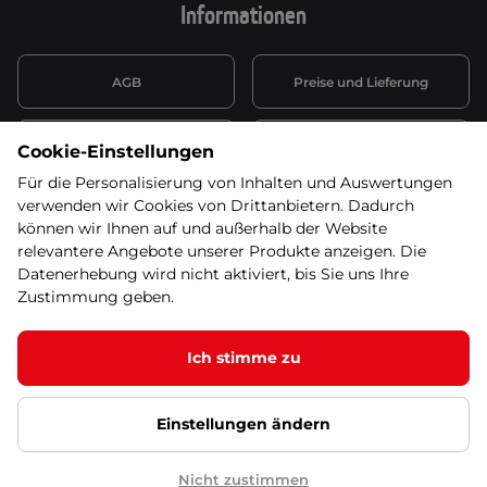
Informationen
AGB
Preise und Lieferung
Informationen nach Art. 13
Datenschutzerklärung
Cookie-Einstellungen
DSGVO
Für die Personalisierung von Inhalten und Auswertungen
verwenden wir Cookies von Drittanbietern. Dadurch
Wiederufsbelehrung mit Link
Batterieentsorgung
zum Formular
können wir Ihnen auf und außerhalb der Website
relevantere Angebote unserer Produkte anzeigen. Die
Informationen zu Elektro-
Datenerhebung wird nicht aktiviert, bis Sie uns Ihre
Widerruf erklären
und Elektonikgeräten
Zustimmung geben.
Ich stimme zu
© 2026 SEVEN SPORT s.r.o Alle Rechte vorbehalten1
Einstellungen ändern
Datenschutzgrundsätze
Google Datenschutz
Google
Partnerseiten
Cookie-Einstellungen
Nicht zustimmen