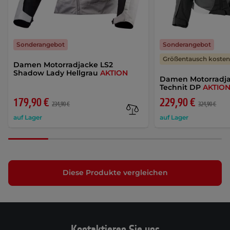
Sonderangebot
Sonderangebot
Größentausch kostenf
Damen Motorradjacke LS2
Shadow Lady Hellgrau
AKTION
Damen Motorradja
Technit DP
AKTIO
179,90 €
229,90 €
234,90 €
324,90 €
auf Lager
auf Lager
Diese Produkte vergleichen
Kontaktieren Sie uns