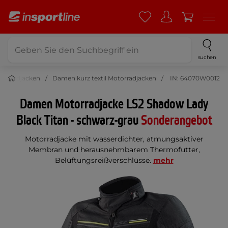
suchen
otorradjacken
Damen kurz textil Motorradjacken
IN: 64070W0012
Damen Motorradjacke LS2 Shadow Lady
Black Titan - schwarz-grau
Sonderangebot
Motorradjacke mit wasserdichter, atmungsaktiver
Membran und herausnehmbarem Thermofutter,
Belüftungsreißverschlüsse.
mehr