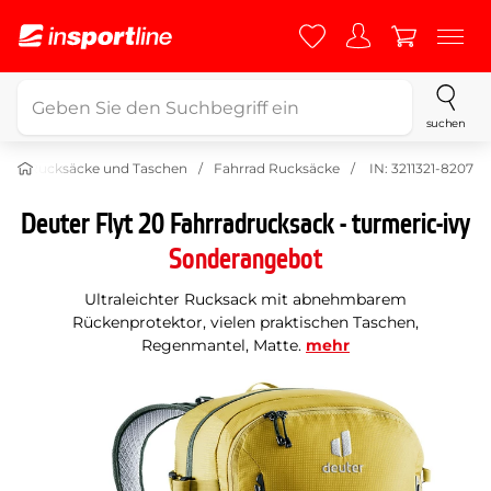
suchen
r
Rucksäcke und Taschen
Fahrrad Rucksäcke
IN: 3211321-8207
Deuter Flyt 20 Fahrradrucksack - turmeric-ivy
Sonderangebot
Ultraleichter Rucksack mit abnehmbarem
Rückenprotektor, vielen praktischen Taschen,
Regenmantel, Matte.
mehr