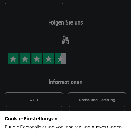
Folgen Sie uns
Youtube
Informationen
AGB
Preise und Lieferung
Informationen nach Art. 13
Datenschutzerklärung
Cookie-Einstellungen
DSGVO
Für die Personalisierung von Inhalten und Auswertungen