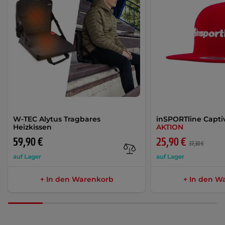
W-TEC Alytus Tragbares
inSPORTline Capti
Heizkissen
AKTION
59,90 €
25,90 €
37,30 €
auf Lager
auf Lager
+ In den Warenkorb
+ In den W