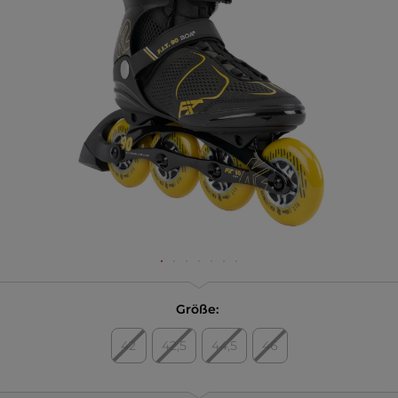
Größe:
42
42,5
44,5
46