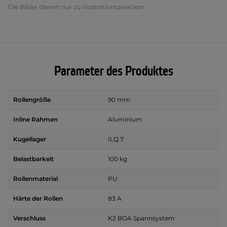
Die Bilder dienen nur zu Illustrationszwecken.
Parameter des Produktes
Rollengröße
90 mm
Inline Rahmen
Aluminium
Kugellager
ILQ 7
Belastbarkeit
100 kg
Rollenmaterial
PU
Härte der Rollen
83 A
Verschluss
K2 BOA Spannsystem