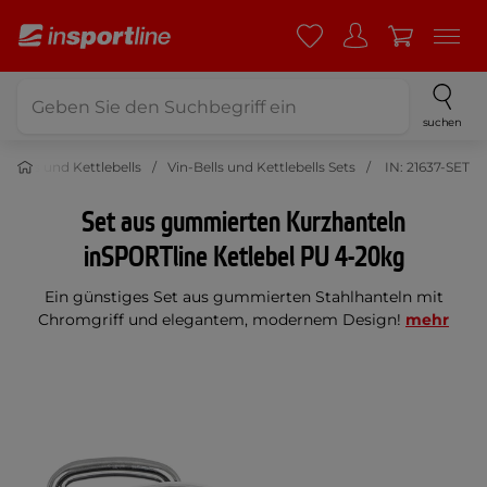
suchen
n-Bells und Kettlebells
Vin-Bells und Kettlebells Sets
IN: 21637-SET
Set aus gummierten Kurzhanteln
inSPORTline Ketlebel PU 4-20kg
Ein günstiges Set aus gummierten Stahlhanteln mit
Chromgriff und elegantem, modernem Design!
mehr