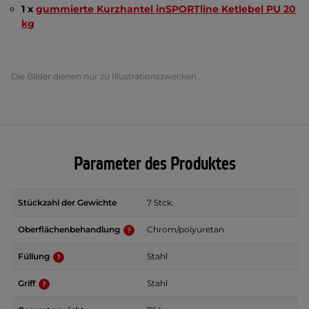
1 x
gummierte Kurzhantel inSPORTline Ketlebel PU 20
kg
Die Bilder dienen nur zu Illustrationszwecken.
Parameter des Produktes
Stückzahl der Gewichte
7 Stck.
Oberflächenbehandlung
Chrom/polyuretan
Füllung
Stahl
Griff
Stahl