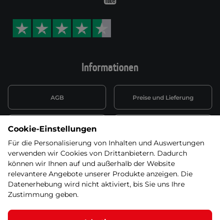
Youtube
Informationen
AGB
Preise und Lieferung
Informationen nach Art. 13
Datenschutzerklärung
Cookie-Einstellungen
DSGVO
Für die Personalisierung von Inhalten und Auswertungen
verwenden wir Cookies von Drittanbietern. Dadurch
Wiederufsbelehrung mit Link
Batterieentsorgung
zum Formular
können wir Ihnen auf und außerhalb der Website
relevantere Angebote unserer Produkte anzeigen. Die
Informationen zu Elektro-
Datenerhebung wird nicht aktiviert, bis Sie uns Ihre
Widerruf erklären
und Elektonikgeräten
Zustimmung geben.