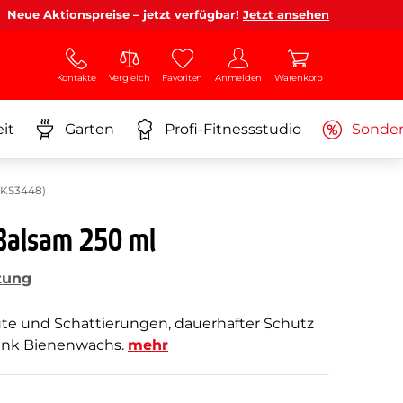
Neue Aktionspreise – jetzt verfügbar!
Jetzt ansehen
Kontakte
Vergleich
Favoriten
Anmelden
Warenkorb
it
Garten
Profi-Fitnessstudio
Sonde
 KS3448)
Balsam 250 ml
tung
äute und Schattierungen, dauerhafter Schutz
dank Bienenwachs.
mehr