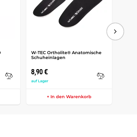
Folgend
0
W-TEC Ortholite® Anatomische
Wasse
Schuheinlagen
inSPO
8,90 €
13,9
auf Lager
auf Lag
+ In den Warenkorb