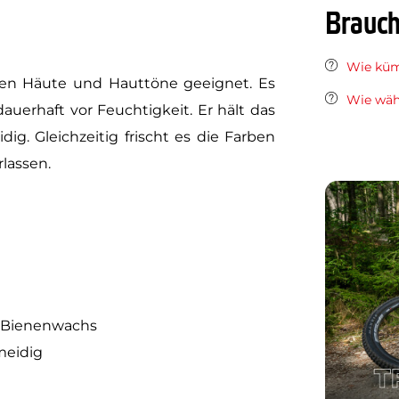
Brauch
Wie küm
atten Häute und Hauttöne geeignet. Es
Wie wäh
uerhaft vor Feuchtigkeit. Er hält das
g. Gleichzeitig frischt es die Farben
rlassen.
h Bienenwachs
meidig