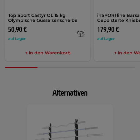
Top Sport Castyr OL 15 kg
inSPORTline Bars
Olympische Gusseisenscheibe
Gepolsterte Knie
50,90 €
179,90 €
auf Lager
auf Lager
+ In den Warenkorb
+ In den W
Alternativen