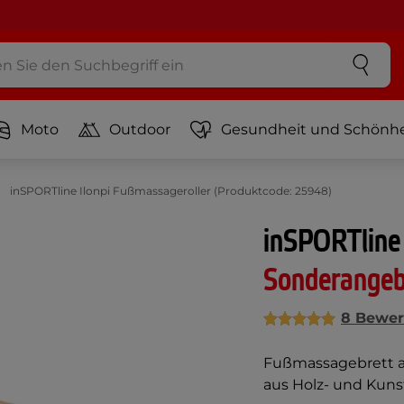
Moto
Outdoor
Gesundheit und Schönhe
inSPORTline Ilonpi Fußmassageroller (Produktcode: 25948)
inSPORTline 
Sonderange
8 Bewer
Fußmassagebrett au
aus Holz- und Kun