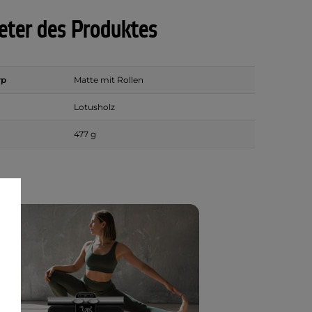
ter des Produktes
yp
Matte mit Rollen
Lotusholz
477 g