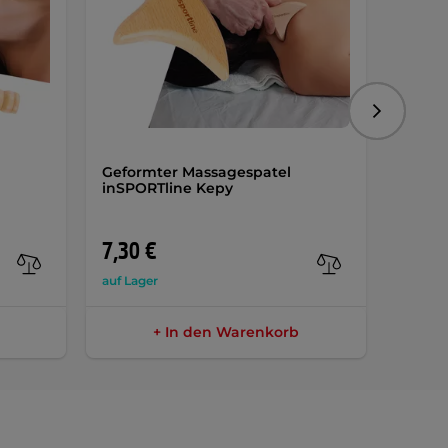
Folgend
Geformter Massagespatel
Set M
inSPORTline Kepy
inSPO
7,30 €
28,9
auf Lager
auf Lag
+ In den Warenkorb