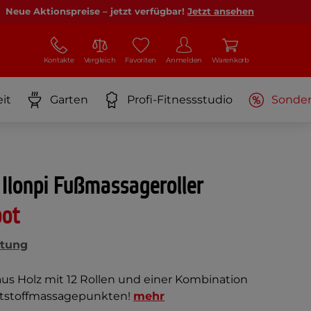
Neue Aktionspreise – jetzt verfügbar!
Jetzt ansehen
Kontakte
Vergleich
Favoriten
Anmelden
Warenkorb
it
Garten
Profi-Fitnessstudio
Sonde
Ilonpi Fußmassageroller
bot
tung
s Holz mit 12 Rollen und einer Kombination
ststoffmassagepunkten!
mehr