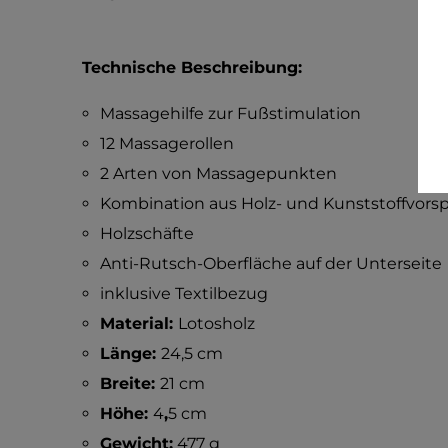
Technische Beschreibung:
Massagehilfe zur Fußstimulation
12 Massagerollen
2 Arten von Massagepunkten
Kombination aus Holz- und Kunststoffvor
Holzschäfte
Anti-Rutsch-Oberfläche auf der Unterseite
inklusive Textilbezug
Material:
Lotosholz
Länge:
24,5 cm
Breite:
21 cm
Höhe:
4
,
5 cm
Gewicht:
477 g