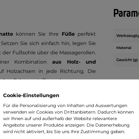
Parame
matte
können Sie Ihre
Füße
perfekt
Werkzeugt
Setzen Sie sich einfach hin, legen Sie
Material
t der Fußsohle über die Massagerollen.
Gewicht (g)
iner Kombination
aus Holz- und
uf Holzachsen in jede Richtung. Die
esten
Schaumstoff versehen.
Cookie-Einstellungen
al für den Schreibtisch im Büro oder zu
Für die Personalisierung von Inhalten und Auswertungen
 die Matte sogar
in Saunen und
verwenden wir Cookies von Drittanbietern. Dadurch können
zienz und die daraus resultierende
wir Ihnen auf und außerhalb der Website relevantere
Angebote unserer Produkte anzeigen. Die Datenerhebung
es Hilfsmittel
bei der Maderotherapie
wird nicht aktiviert, bis Sie uns Ihre Zustimmung geben.