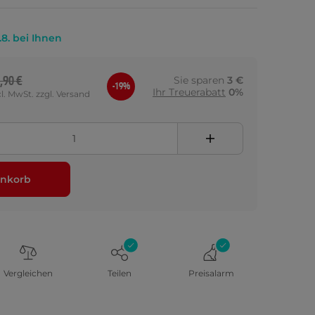
.8. bei Ihnen
,90 €
Sie sparen
3 €
-19%
Ihr Treuerabatt
0%
cl. MwSt. zzgl. Versand
nkorb
Vergleichen
Teilen
Preisalarm