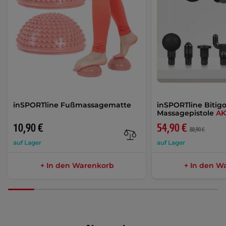
inSPORTline Fußmassagematte
inSPORTline Bitig
Massagepistole
AK
10,90 €
54,90 €
88,90 €
auf Lager
auf Lager
+ In den Warenkorb
+ In den W