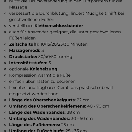
nutzt die Druckveränderung in den Luftpolstern für die
Massage
verbessert die Durchblutung, lindert Müdigkeit, hilft bei
geschwollenen Füßen
verstellbare
Klettverschlussbänder
auch für Anwender geeignet, die unter geschwollenen
Füßen leiden
Zeitschaltuhr:
10/15/20/25/30 Minuten
Massagemodi:
3
Druckstärke:
30/40/50 mmHg
Intensitätsstufen:
5
optionale
Knieheizung
Kompression wärmt die Füße
einfach über Tasten zu bedienen
Leichtes und tragbares Gerät, das praktisch überall
eingesetzt werden kann
Länge des Oberschenkelgurts:
22 cm
Umfang des Oberschenkelriemens:
40 - 70 cm
Länge des Wadenbandes:
38 cm
Umfang des Wadenbandes:
30 -
50 cm
Länge des Fußriemens:
25 cm
Umfang der Fußschlaufe:
25 - 35 cm