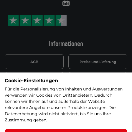
Youtube
Informationen
AGB
Preise und Lieferung
Informationen nach Art. 13
Datenschutzerklärung
Cookie-Einstellungen
DSGVO
Für die Personalisierung von Inhalten und Auswertungen
verwenden wir Cookies von Drittanbietern. Dadurch
Wiederufsbelehrung mit Link
Batterieentsorgung
zum Formular
können wir Ihnen auf und außerhalb der Website
relevantere Angebote unserer Produkte anzeigen. Die
Informationen zu Elektro-
Datenerhebung wird nicht aktiviert, bis Sie uns Ihre
Widerruf erklären
und Elektonikgeräten
Zustimmung geben.