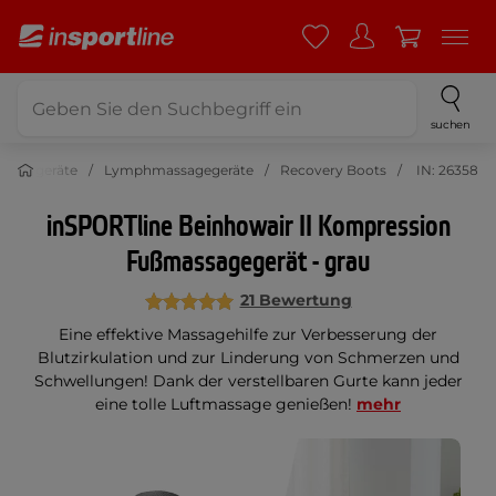
suchen
Kleingeräte
Lymphmassagegeräte
Recovery Boots
IN: 26358
inSPORTline Beinhowair II Kompression
Fußmassagegerät - grau
21 Bewertung
Eine effektive Massagehilfe zur Verbesserung der
Blutzirkulation und zur Linderung von Schmerzen und
Schwellungen! Dank der verstellbaren Gurte kann jeder
eine tolle Luftmassage genießen!
mehr