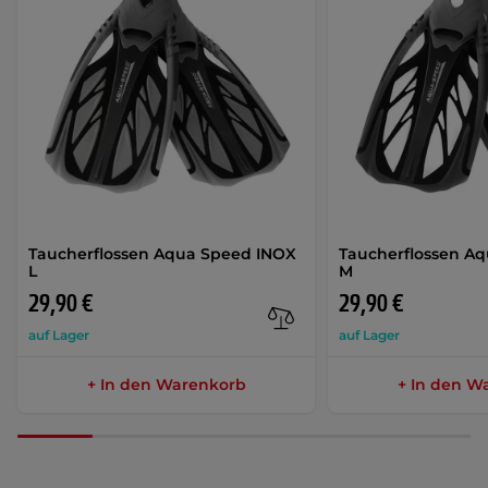
Taucherflossen Aqua Speed INOX
Taucherflossen A
L
M
29,90 €
29,90 €
auf Lager
auf Lager
+ In den Warenkorb
+ In den W