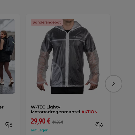
Sonderangebot
Sonde
Folgend
er
W-TEC Lighty
W-TEC
Motorradregenmantel
AKTION
AKTIO
29,90 €
62,9
44,90 €
auf Lager
auf Lag