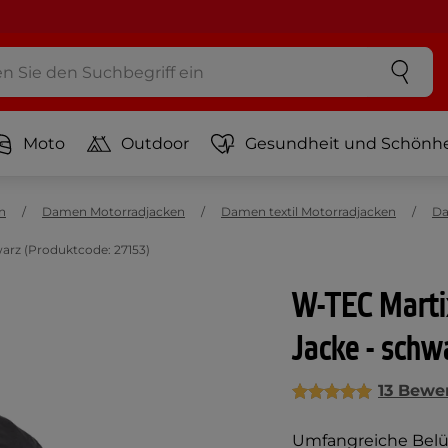
Moto
Outdoor
Gesundheit und Schönhe
n
Damen Motorradjacken
Damen textil Motorradjacken
Da
rz (Produktcode: 27153)
W-TEC Mart
Jacke - schw
13 Bewe
Umfangreiche Belüft