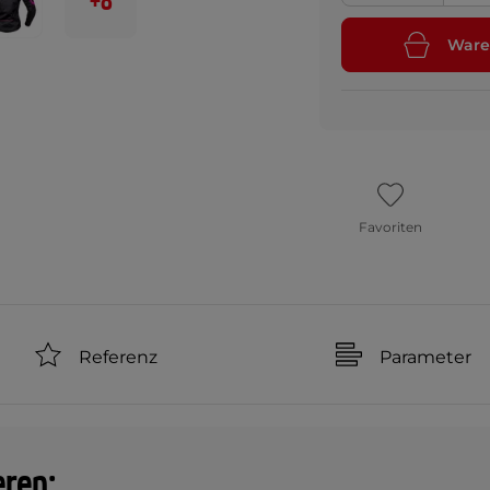
+8
Ware
Favoriten
Referenz
Parameter
eren: