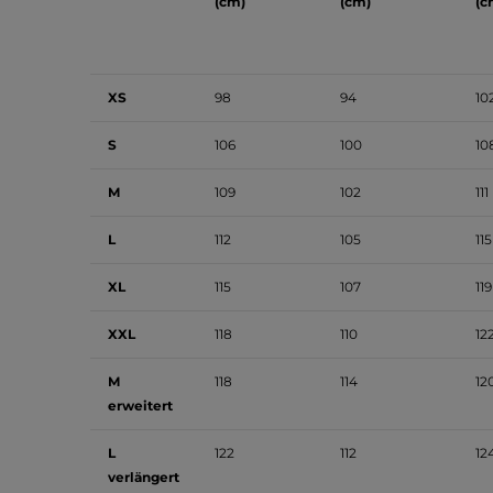
(cm)
(cm)
(c
XS
98
94
10
S
106
100
10
M
109
102
111
L
112
105
115
XL
115
107
119
XXL
118
110
12
M
118
114
12
erweitert
L
122
112
12
verlängert