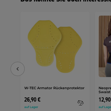
vorhergehend
W-TEC Armator Rückenprotektor
Neopre
Swaist
26,90 €
12,90
auf Lager
auf Lage