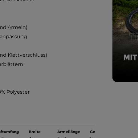
und Ärmeln)
enanpassung
nd Klettverschluss)
erblättern
0% Polyester
ftumfang
Breite
Ärmellänge
Gesamtlänge