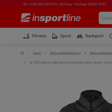
Tel: +420 556 300 970, Montag - Freitag: 08:00-15:30
Fitness
Sport
Radsport
Moto
Motorradbekleidung
Motorradjacke
W-TEC Martix Lady Damen Sommer Moto Jacke - schwa