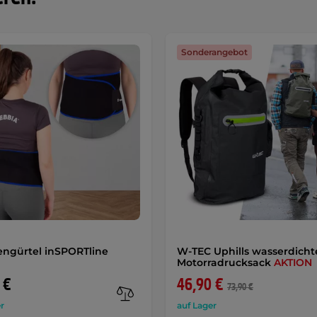
Sonderangebot
ngürtel inSPORTline
W-TEC Uphills wasserdicht
Motorradrucksack
AKTION
 €
46,90 €
73,90 €
r
auf Lager