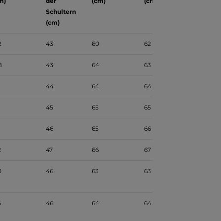
m)
der
(cm)
(cm)
Schultern
(cm)
2
43
60
62
8
43
64
63
44
64
64
45
65
65
46
65
66
2
47
66
67
0
46
63
63
4
46
64
64