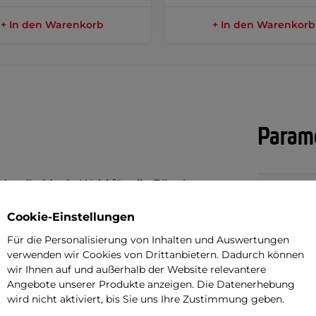
+ In den Warenkorb
+ In den Warenkorb
Parame
e
ist die ideale Wahl für alle Bikerinnen,
Lüftung
t und Funktionalität suchen. Die Jacke
Protektore
Cookie-Einstellungen
gen-
und
Schulterpolster
. Große
Für die Personalisierung von Inhalten und Auswertungen
Reflektiere
n und Ärmeln sorgen für eine optimale
verwenden wir Cookies von Drittanbietern. Dadurch können
auch an heißen Sommertagen für ein
wir Ihnen auf und außerhalb der Website relevantere
Verbindung 
Angebote unserer Produkte anzeigen. Die Datenerhebung
wird nicht aktiviert, bis Sie uns Ihre Zustimmung geben.
Material