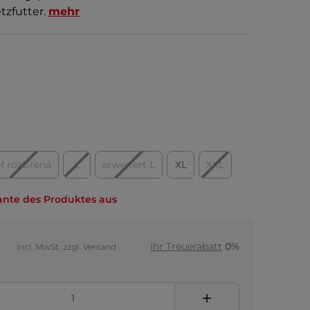
tzfutter.
mehr
M rozšířená
L
erweitert L
XL
XXL
ante des Produktes aus
Ihr Treuerabatt
0%
incl. MwSt. zzgl. Versand