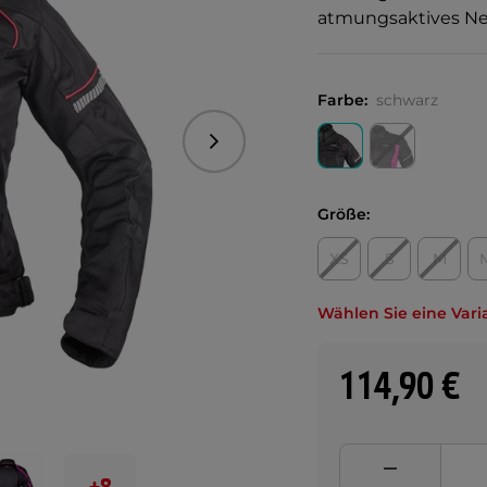
atmungsaktives Ne
Farbe:
schwarz
Folgend
Größe:
XS
S
M
Wählen Sie eine Vari
114,90 €