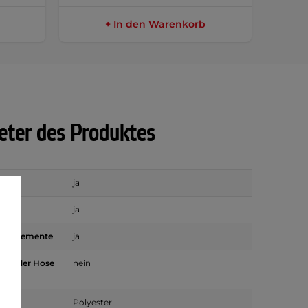
+ In den Warenkorb
ter des Produktes
ja
n
ja
nde Elemente
ja
mit der Hose
nein
Polyester