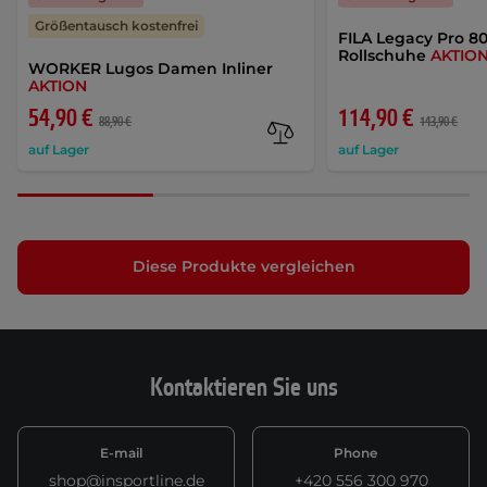
Größentausch kostenfrei
FILA Legacy Pro 8
Rollschuhe
AKTIO
WORKER Lugos Damen Inliner
AKTION
54,90 €
114,90 €
88,90 €
143,90 €
auf Lager
auf Lager
Diese Produkte vergleichen
Kontaktieren Sie uns
E-mail
Phone
shop@insportline.de
+420 556 300 970