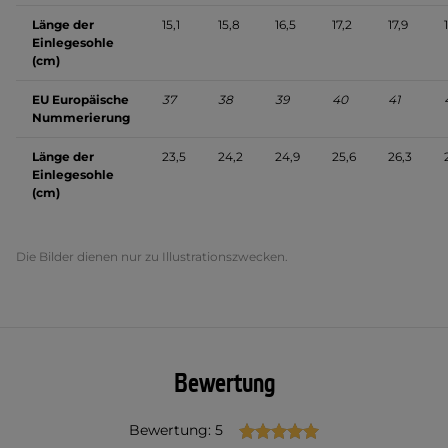
Länge der
15,1
15,8
16,5
17,2
17,9
Einlegesohle
(cm)
EU Europäische
37
38
39
40
41
Nummerierung
Länge der
23,5
24,2
24,9
25,6
26,3
Einlegesohle
(cm)
Die Bilder dienen nur zu Illustrationszwecken.
Bewertung
Bewertung: 5