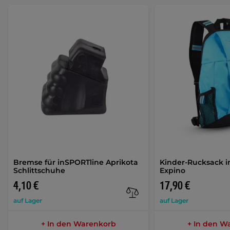
Bremse für inSPORTline Aprikota
Kinder-Rucksack 
Schlittschuhe
Expino
4,10 €
17,90 €
auf Lager
auf Lager
+ In den Warenkorb
+ In den W