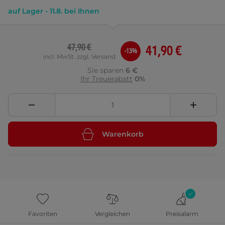
auf Lager - 11.8. bei Ihnen
47,90 €
41,90 €
-13%
incl. MwSt. zzgl. Versand
Sie sparen
6 €
Ihr Treuerabatt
0%
Warenkorb
Favoriten
Vergleichen
Preisalarm