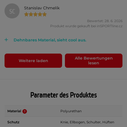
Stanislav Chmelík
SC
Bewertet: 28. 6. 2026
Produkt wurde gekauft bei inSPORTline.cz
Dehnbares Material, sieht cool aus.
Alle Bewertungen
Weitere laden
lesen
Parameter des Produktes
Material
Polyurethan
Schutz
Knie, Ellbogen, Schulter, Hüften