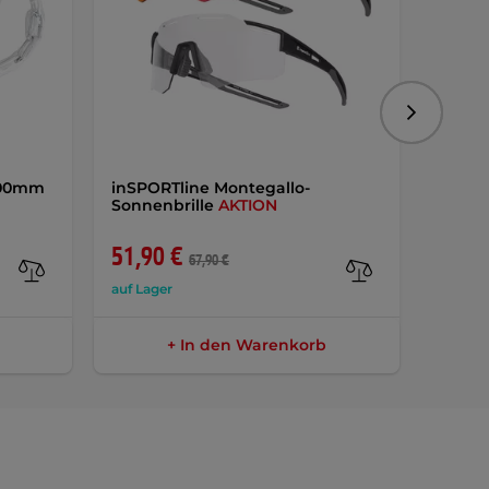
Folgend
1200mm
inSPORTline Montegallo-
inSPO
Sonnenbrille
AKTION
Rahm
51,90 €
24,9
67,90 €
auf Lager
auf Lag
+ In den Warenkorb