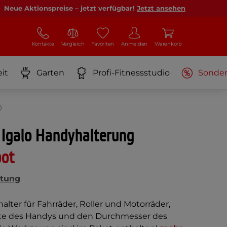
Neue Aktionspreise – jetzt verfügbar!
Jetzt ansehen
Kontakte
Vergleich
Favoriten
Anmelden
Warenkorb
it
Garten
Profi-Fitnessstudio
Sonde
)
 Igalo Handyhalterung
bot
tung
alter für Fahrräder, Roller und Motorräder,
eite des Handys und den Durchmesser des