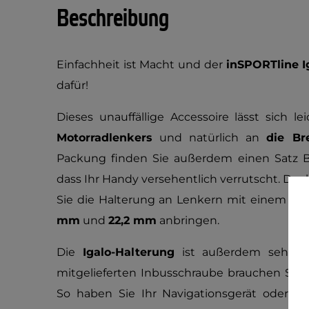
Beschreibung
Einfachheit ist Macht und der
inSPORTline I
dafür!
Dieses unauffällige Accessoire lässt sich l
Motorradlenkers
und natürlich an
die Br
Packung finden Sie außerdem einen Satz Be
dass Ihr Handy versehentlich verrutscht. Dan
Sie die Halterung an Lenkern mit einem D
mm
und
22,2 mm
anbringen.
Die
Igalo-Halterung
ist außerdem sehr ei
mitgelieferten Inbusschraube brauchen Sie 
So haben Sie Ihr Navigationsgerät oder d