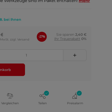
lle Werkzeuge sind im Paket enthalten!
mehr
.8. bei Ihnen
 €
Sie sparen
2,40 €
-27%
Ihr Treuerabatt
0%
. MwSt. zzgl. Versand
nkorb
Vergleichen
Teilen
Preisalarm