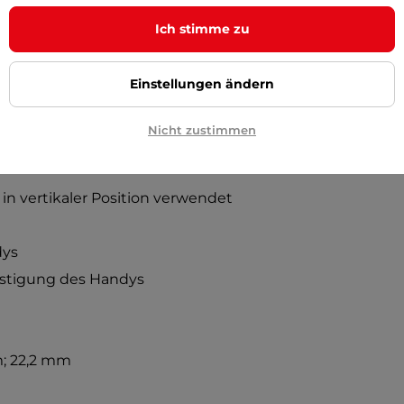
Ich stimme zu
Einstellungen ändern
Nicht zustimmen
radlenkern montiert werden
in vertikaler Position verwendet
dys
festigung des Handys
; 22,2 mm