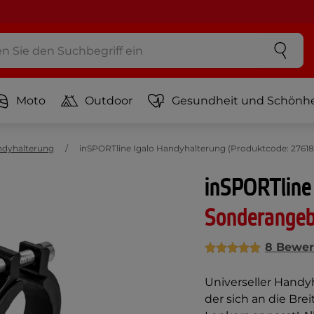
Moto
Outdoor
Gesundheit und Schönhe
ndyhalterung
inSPORTline Igalo Handyhalterung (Produktcode: 27618
inSPORTline
Sonderange
8 Bewer
Universeller Handyh
der sich an die Br