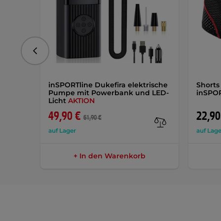
vorhergehend
inSPORTline Dukefira elektrische
Shorts
Pumpe mit Powerbank und LED-
inSPOR
Licht
AKTION
49,90 €
22,90
61,90 €
auf Lager
auf Lage
+ In den Warenkorb