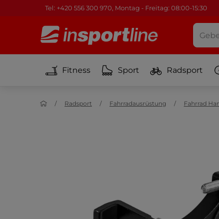
Tel: +420 556 300 970, Montag - Freitag: 08:00-15:30
Fitness
Sport
Radsport
Radsport
Fahrradausrüstung
Fahrrad Ha