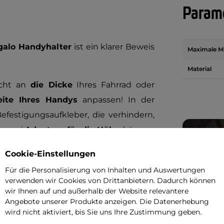
Parame
galo Handyhalter
ist ein klarer Beweis
Maximale Ma
Material
eicht an
die Dicke
Ihres Fahrrad oder
eite Ihres Handys
anpassen! In der
festigungsaufkleber, die verhindern,
k zwei
Adaptern für die Hülse
können
urchmesser von
35 mm; 31,8 mm; 25,4
Cookie-Einstellungen
Für die Personalisierung von Inhalten und Auswertungen
verwenden wir Cookies von Drittanbietern. Dadurch können
nfach zu montieren, und dank der
wir Ihnen auf und außerhalb der Website relevantere
nicht einmal Werkzeug vorzubereiten.
Angebote unserer Produkte anzeigen. Die Datenerhebung
wird nicht aktiviert, bis Sie uns Ihre Zustimmung geben.
ie Musik Ihres Handys auch auf dem