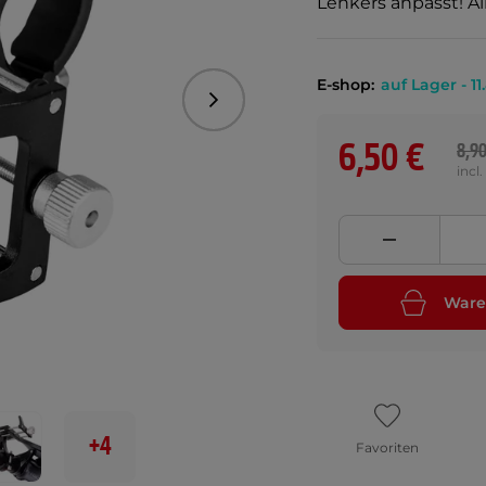
Lenkers anpasst! A
E-shop:
auf Lager - 11
Folgend
6,50 €
8,90
incl
Ware
+4
Favoriten