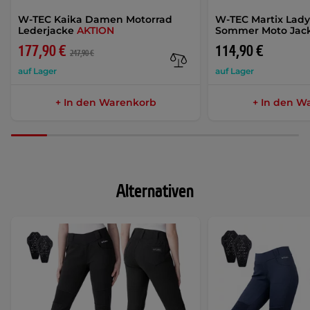
W-TEC Kaika Damen Motorrad
W-TEC Martix Lad
Lederjacke
AKTION
Sommer Moto Jac
177,90 €
114,90 €
247,90 €
auf Lager
auf Lager
+ In den Warenkorb
+ In den W
Alternativen