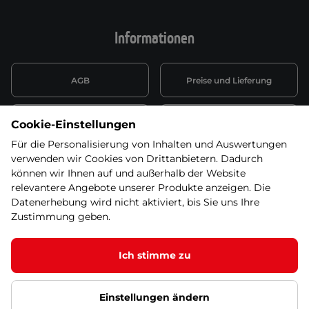
Informationen
AGB
Preise und Lieferung
Informationen nach Art. 13
Datenschutzerklärung
Cookie-Einstellungen
DSGVO
Für die Personalisierung von Inhalten und Auswertungen
verwenden wir Cookies von Drittanbietern. Dadurch
Wiederufsbelehrung mit Link
Batterieentsorgung
zum Formular
können wir Ihnen auf und außerhalb der Website
relevantere Angebote unserer Produkte anzeigen. Die
Informationen zu Elektro-
Datenerhebung wird nicht aktiviert, bis Sie uns Ihre
Widerruf erklären
und Elektonikgeräten
Zustimmung geben.
Ich stimme zu
© 2026 SEVEN SPORT s.r.o Alle Rechte vorbehalten1
Einstellungen ändern
Datenschutzgrundsätze
Google Datenschutz
Google