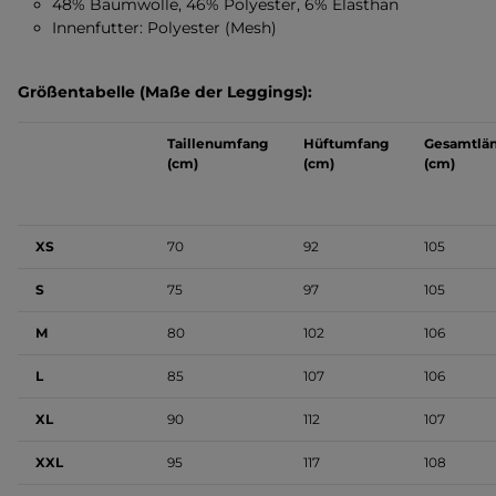
48% Baumwolle, 46% Polyester, 6% Elasthan
Innenfutter: Polyester (Mesh)
Größentabelle (Maße der Leggings):
Taillenumfang
Hüftumfang
Gesamtlä
(cm)
(cm)
(cm)
XS
70
92
105
S
75
97
105
M
80
102
106
L
85
107
106
XL
90
112
107
XXL
95
117
108