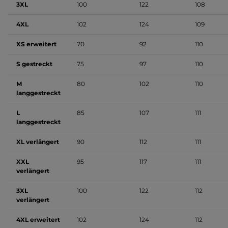
3XL
100
122
108
4XL
102
124
109
XS erweitert
70
92
110
S gestreckt
75
97
110
M
80
102
110
langgestreckt
L
85
107
111
langgestreckt
XL verlängert
90
112
111
XXL
95
117
111
verlängert
3XL
100
122
112
verlängert
4XL erweitert
102
124
112