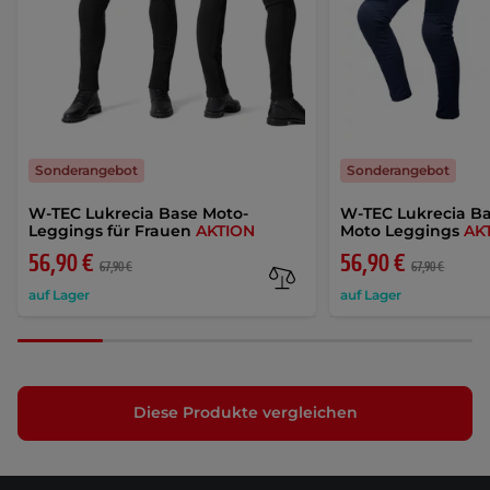
Sonderangebot
Sonderangebot
W-TEC Lukrecia Base Moto-
W-TEC Lukrecia B
Leggings für Frauen
AKTION
Moto Leggings
AK
56,90 €
56,90 €
67,90 €
67,90 €
auf Lager
auf Lager
Diese Produkte vergleichen