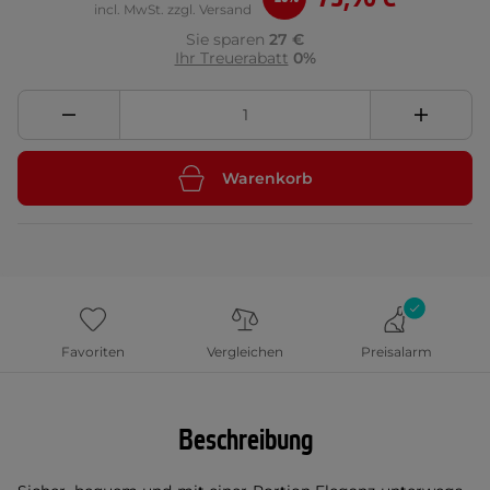
incl. MwSt. zzgl. Versand
Sie sparen
27 €
Ihr Treuerabatt
0%
Warenkorb
Favoriten
Vergleichen
Preisalarm
Beschreibung