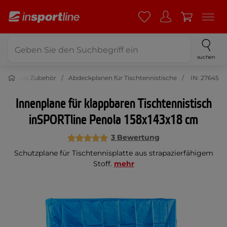
suchen
ischtennis Zubehör
Abdeckplanen für Tischtennistische
IN: 27645
Innenplane für klappbaren Tischtennistisch
inSPORTline Penola 158x143x18 cm
3 Bewertung
Schutzplane für Tischtennisplatte aus strapazierfähigem
Stoff.
mehr