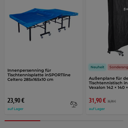
Neuheit
Sonderan
Innenpersenning für
Tischtennisplatte inSPORTline
Außenplane für d
Celtero 285x165x10 cm
Tischtennistisch i
Vexalon 142 × 140 
23,90 €
31,90 €
36,90 €
auf Lager
auf Lager