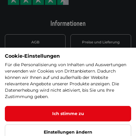
Informationen
AGB
Preise und Lieferung
Cookie-Einstellungen
Informationen nach Art. 13
Datenschutzerklärung
DSGVO
Für die Personalisierung von Inhalten und Auswertungen
verwenden wir Cookies von Drittanbietern. Dadurch
Wiederufsbelehrung mit Link
können wir Ihnen auf und außerhalb der Website
Batterieentsorgung
zum Formular
relevantere Angebote unserer Produkte anzeigen. Die
Datenerhebung wird nicht aktiviert, bis Sie uns Ihre
Informationen zu Elektro-
Zustimmung geben.
Widerruf erklären
und Elektonikgeräten
Ich stimme zu
Dieses Produkt ist nicht mehr in unserem
Angebot. Wählen Sie bitte eine der Alternativen
unten!
Einstellungen ändern
© 2026 SEVEN SPORT s.r.o Alle Rechte vorbehalten1