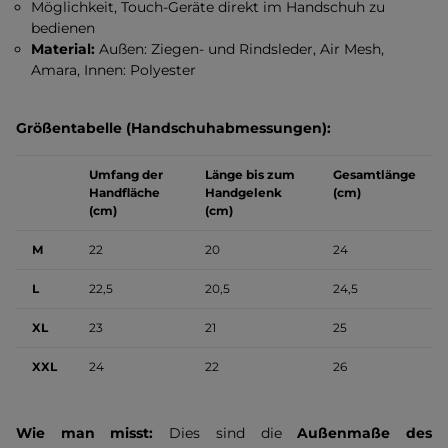
Möglichkeit, Touch-Geräte direkt im Handschuh zu
bedienen
Material:
Außen: Ziegen- und Rindsleder, Air Mesh,
Amara, Innen: Polyester
Größentabelle (Handschuhabmessungen):
Umfang der
Länge bis zum
Gesamtlänge
Handfläche
Handgelenk
(cm)
(cm)
(cm)
M
22
20
24
L
22,5
20,5
24,5
XL
23
21
25
XXL
24
22
26
Wie man misst:
Dies sind die
Außenmaße des