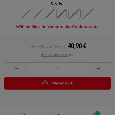
Größe:
S
M
L
XL
XXL
3XL
Wählen Sie eine Variante des Produktes aus
40,90 €
incl. MwSt. zzgl. Versand
Ihr Treuerabatt
0%
Warenkorb