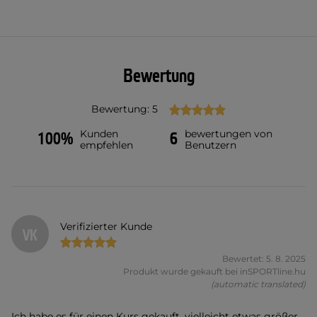
Bewertung
Bewertung: 5
Kunden
bewertungen von
100%
6
empfehlen
Benutzern
Verifizierter Kunde
VK
Bewertet: 5. 8. 2025
Produkt wurde gekauft bei inSPORTline.hu
(automatic translated)
Ich habe es für einen Kurs gekauft, vielleicht etwas größer