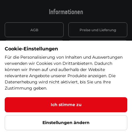
Informationen
AGB
Preise und Lieferung
Informationen nach Art. 13
Datenschutzerklärung
Cookie-Einstellungen
DSGVO
Für die Personalisierung von Inhalten und Auswertungen
verwenden wir Cookies von Drittanbietern. Dadurch
Wiederufsbelehrung mit Link
Batterieentsorgung
zum Formular
können wir Ihnen auf und außerhalb der Website
relevantere Angebote unserer Produkte anzeigen. Die
Informationen zu Elektro-
Datenerhebung wird nicht aktiviert, bis Sie uns Ihre
Widerruf erklären
und Elektonikgeräten
Zustimmung geben.
Ich stimme zu
© 2026 SEVEN SPORT s.r.o Alle Rechte vorbehalten1
Einstellungen ändern
Datenschutzgrundsätze
Google Datenschutz
Google
Partnerseiten
Cookie-Einstellungen