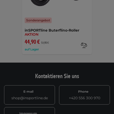
Sonderangebot
inSPORTline Buterflino-Roller
AKTION
44,90 €
51,90 €
auf Lager
Kontaktieren Sie uns
E-mail
Phone
shop@insportline.de
+420 556 300 970
Impressum