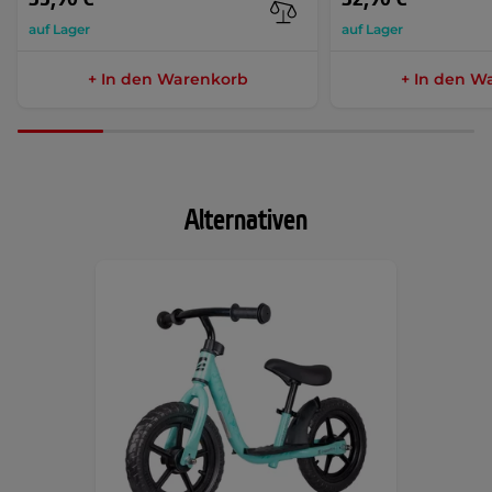
auf Lager
auf Lager
+ In den Warenkorb
+ In den W
Alternativen