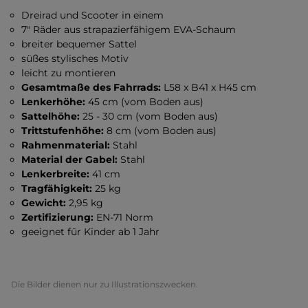
Dreirad und Scooter in einem
7" Räder aus strapazierfähigem EVA-Schaum
breiter bequemer Sattel
süßes stylisches Motiv
leicht zu montieren
Gesamtmaße des Fahrrads:
L58 x B41 x H45 cm
Lenkerhöhe:
45 cm
(vom Boden aus)
Sattelhöhe:
25 - 30 cm
(vom Boden aus)
Trittstufenhöhe:
8 cm (vom Boden aus)
Rahmenmaterial:
Stahl
Material der Gabel:
Stahl
Lenkerbreite:
41 cm
Tragfähigkeit:
25 kg
Gewicht:
2,95 kg
Zertifizierung:
EN-71 Norm
geeignet für Kinder ab 1 Jahr
Die Bilder dienen nur zu Illustrationszwecken.