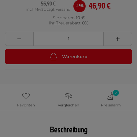
56,90 €
46,90 €
-18%
incl. MwSt. zzgl. Versand
Sie sparen
10 €
Ihr Treuerabatt
0%
Warenkorb
Favoriten
Vergleichen
Preisalarm
Beschreibung