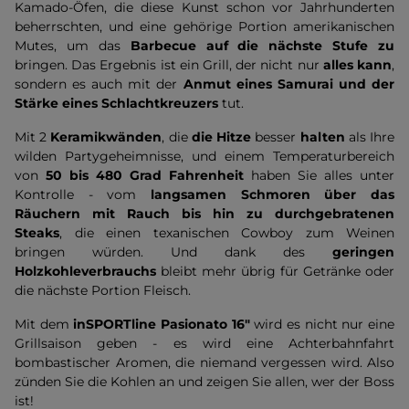
Kamado-Öfen, die diese Kunst schon vor Jahrhunderten
beherrschten, und eine gehörige Portion amerikanischen
Mutes, um das
Barbecue auf die nächste Stufe zu
bringen. Das Ergebnis ist ein Grill, der nicht nur
alles kann
,
sondern es auch mit der
Anmut eines Samurai und der
Stärke eines Schlachtkreuzers
tut.
Mit
2
Keramikwänden
, die
die Hitze
besser
halten
als Ihre
wilden Partygeheimnisse, und einem Temperaturbereich
von
50 bis 480 Grad Fahrenheit
haben Sie alles unter
Kontrolle - vom
langsamen Schmoren über das
Räuchern mit Rauch bis hin zu durchgebratenen
Steaks
, die einen texanischen Cowboy zum Weinen
bringen würden. Und dank des
geringen
Holzkohleverbrauchs
bleibt mehr übrig für Getränke oder
die nächste Portion Fleisch.
Mit dem
inSPORTline Pasionato 16"
wird es nicht nur eine
Grillsaison geben - es wird eine Achterbahnfahrt
bombastischer Aromen, die niemand vergessen wird. Also
zünden Sie die Kohlen an und zeigen Sie allen, wer der Boss
ist!