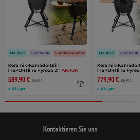
Neuheit
Geschenk
Sonderangebot
Neuheit
Geschenk
Keramik-Kamado-Grill
Keramik-Kamado-G
inSPORTline Pyrexo 21"
AKTION
inSPORTline Pyrex
589,90 €
779,90 €
829,90 €
989,90 €
auf Lager
auf Lager
Kontaktieren Sie uns