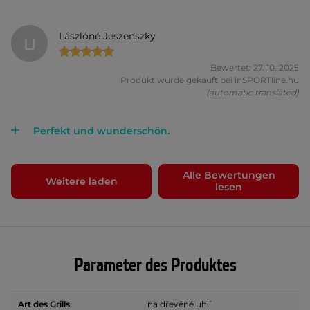
Lászlóné Jeszenszky
LJ
Bewertet: 27. 10. 2025
Produkt wurde gekauft bei inSPORTline.hu
(automatic translated)
Perfekt und wunderschön.
Alle Bewertungen
Weitere laden
lesen
Parameter des Produktes
Art des Grills
na dřevěné uhlí