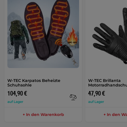
W-TEC Karpatos Beheizte
W-TEC Brillanta
Schuhsohle
Motorradhandschu
104,90 €
47,90 €
auf Lager
auf Lager
+ In den Warenkorb
+ In den W