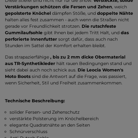
Diese Stiefel sind nicht nur für die Show.
Versteckte, solide
Verstärkungen schützen die Fersen und Zehen
, weich
gepolsterte Knöchel
dämpfen Stöße, und
doppelte Nähte
halten alles fest zusammen - auch wenn die Straßen nicht
gerade vor Freundlichkeit strotzen.
Die rutschfeste
Gummilaufsohle
gibt Ihnen bei jedem Tritt Halt, und
das
perforierte Innenfutter
sorgt dafür, dass auch nach
Stunden im Sattel der Komfort erhalten bleibt.
Das strapazierfähige
, bis zu 2 mm dicke Obermaterial
aus TR-Synthetikleder
hält rauen Bedingungen stand und
sieht dabei auch noch schick aus.
Die Leocia Women's
Moto Boots
sind die Antwort auf die Frage, was passiert,
wenn Sicherheit, Stil und Freiheit zusammenkommen.
Technische Beschreibung:
solider Fersen- und Zehenschutz
verstärkte Polsterung im Knöchelbereich
elegante Quadratnähte an den Seiten
Schnürverschluss