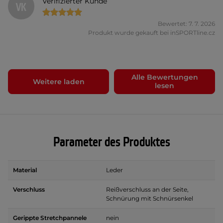
Verifizierter Kunde
VK
Bewertet: 7. 7. 2026
Produkt wurde gekauft bei inSPORTline.cz
Alle Bewertungen
Weitere laden
lesen
Parameter des Produktes
Material
Leder
Verschluss
Reißverschluss an der Seite,
Schnürung mit Schnürsenkel
Gerippte Stretchpannele
nein