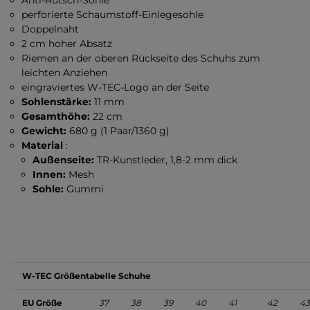
Anti-Rutsch-Sohle
perforierte Schaumstoff-Einlegesohle
Doppelnaht
2 cm hoher Absatz
Riemen an der oberen Rückseite des Schuhs zum
leichten Anziehen
eingraviertes W-TEC-Logo an der Seite
Sohlenstärke:
11 mm
Gesamthöhe:
22 cm
Gewicht:
680 g (1 Paar/1360 g)
Material
:
Außenseite:
TR-Kunstleder, 1,8-2 mm dick
Innen:
Mesh
Sohle:
Gummi
W-TEC Größentabelle Schuhe
EU Größe
37
38
39
40
41
42
43