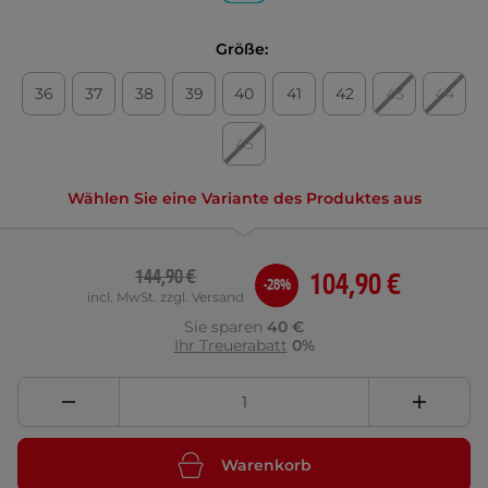
Größe:
36
37
38
39
40
41
42
43
44
45
Wählen Sie eine Variante des Produktes aus
144,90 €
104,90 €
-28%
incl. MwSt. zzgl. Versand
Sie sparen
40 €
Ihr Treuerabatt
0%
Warenkorb