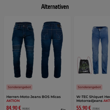
Alternativen
Sonderangebot
Sonderangebot
Herren-Moto-Jeans BOS Micas
W-TEC Shiquet He
AKTION
Motorradjeans
AK
84,90 €
55,90 €
94,90 €
77,90 €