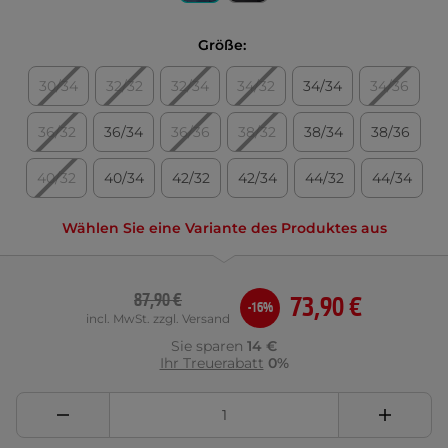
Größe:
30/34
32/32
32/34
34/32
34/34
34/36
36/32
36/34
36/36
38/32
38/34
38/36
40/32
40/34
42/32
42/34
44/32
44/34
Wählen Sie eine Variante des Produktes aus
87,90 €
73,90 €
-16%
incl. MwSt. zzgl. Versand
Sie sparen
14 €
Ihr Treuerabatt
0%