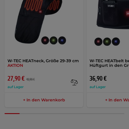
W-TEC HEATneck, Größe 29-39 cm
W-TEC HEATbelt b
AKTION
Hüftgurt in den G
27,90 €
36,90 €
40,90 €
auf Lager
auf Lager
+ In den Warenkorb
+ In den W