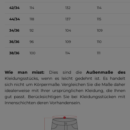
42/34
114
132
114
44/34
118
137
115
34/36
92
104
109
36/36
96
109
110
38/36
100
114
111
Wie man misst:
Dies sind die
Außenmaße des
Kleidungsstücks, wenn es leicht gedehnt ist. Es handelt
sich nicht um Körpermaße. Vergleichen Sie die Maße daher
idealerweise mit Ihrer ursprünglichen Kleidung, die Ihnen
gut passt. Berücksichtigen Sie bei Kleidungsstücken mit
Innenschichten deren Vorhandensein.