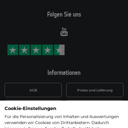
Folgen Sie uns
Youtube
Informationen
AGB
Preise und Lieferung
Informationen nach Art. 13
Datenschutzerklärung
Cookie-Einstellungen
DSGVO
Für die Personalisierung von Inhalten und Auswertungen
verwenden wir Cookies von Drittanbietern. Dadurch
Wiederufsbelehrung mit Link
Batterieentsorgung
zum Formular