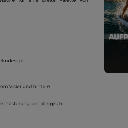
soire für eine breite Palette von
Helmdesign
dem Visier und hintere
n
Polsterung, antiallergisch