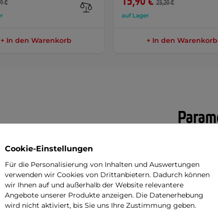
15,90 €
9 €
23,20 €
r
auf Lager
+ In den Warenkorb
+ In den Warenkorb
Parame
Cookie-Einstellungen
ne moderne, leichte und sichere Lösung
MicroShift 
Für die Personalisierung von Inhalten und Auswertungen
Hledí
verwenden wir Cookies von Drittanbietern. Dadurch können
wir Ihnen auf und außerhalb der Website relevantere
ziplinen wie Downhill, Freestyle oder
Gewicht (g)
Angebote unserer Produkte anzeigen. Die Datenerhebung
ersport - Skifahren oder Snowboarden
wird nicht aktiviert, bis Sie uns Ihre Zustimmung geben.
Abblendsch
aining oder den Freizeit-Motocross im