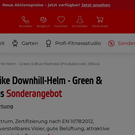
Neue Aktionspreise – jetzt verfügbar!
Jetzt ansehen
Kontakte
Vergleich
Favoriten
Anmelden
Warenkorb
it
Garten
Profi-Fitnessstudio
Sonde
ll-Helm - Green & Blue Madness (Produktcode: 29544)
ike Downhill-Helm - Green &
ss
Sonderangebot
rtung
trum, Zertifizierung nach EN 1078:2012,
stellbares Visier, gute Belüftung, attraktive