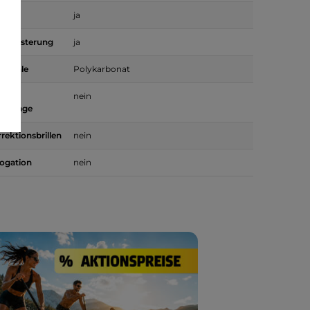
ja
 Polsterung
ja
 Schale
Polykarbonat
g für
nein
hanlage
rrektionsbrillen
nein
ogation
nein