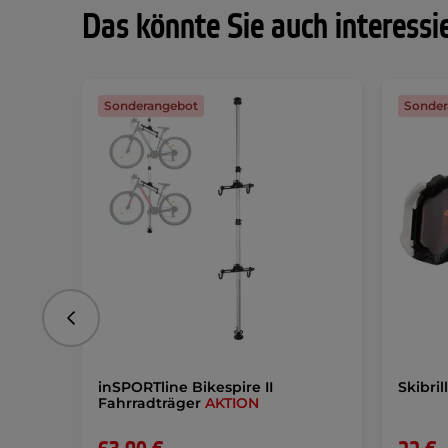
Das könnte Sie auch interessi
Sonderangebot
Sonder
vorhergehend
inSPORTline Bikespire II
Skibr
Fahrradträger
AKTION