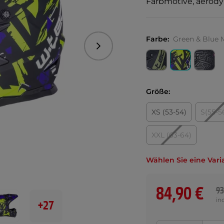
Farbmotive, aerod
Farbe:
Green & Blue 
Folgend
Größe:
XS (53-54)
S(55-5
XXL (63-64)
Wählen Sie eine Vari
84,90 €
93
in
+27