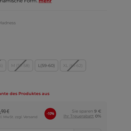
ynamische Form.
mehr
Madness
6)
M (57-58)
L(59-60)
XL (61-62)
ante des Produktes aus
,90 €
Sie sparen
9 €
-10%
Ihr Treuerabatt
0%
cl. MwSt. zzgl. Versand