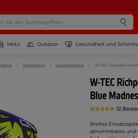
Moto
Outdoor
Gesundheit und Schönhe
Helme
Sporthelme
Downhillhelme
W-TEC Richpike Downhi
W-TEC Richp
Blue Madne
12 Bewe
Breites Einsatzspek
abnehmbares und ver