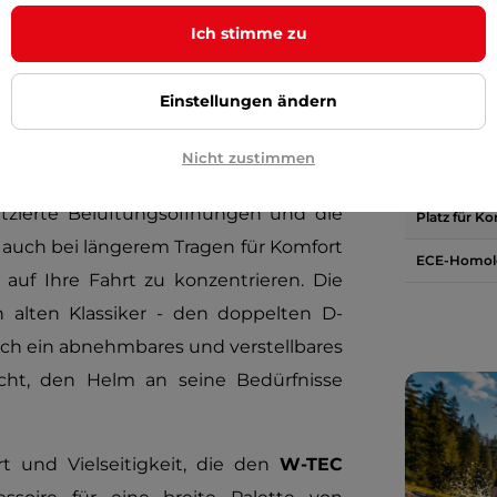
Ventilation
 über die erforderliche Zulassung für
Ich stimme zu
eines Sturzes oder Aufpralls wird durch
Abnehmbare
et.
Einstellungen ändern
Material der
ht und die komfortable, vollständig
Vorbereitun
Nicht zustimmen
Gegensprec
 an das Gesicht anpasst. Die optimale
latzierte Belüftungsöffnungen und die
Platz für Ko
 auch bei längerem Tragen für Komfort
ECE-Homol
 auf Ihre Fahrt zu konzentrieren. Die
 alten Klassiker - den doppelten D-
ch ein abnehmbares und verstellbares
icht, den Helm an seine Bedürfnisse
t und Vielseitigkeit, die den
W-TEC