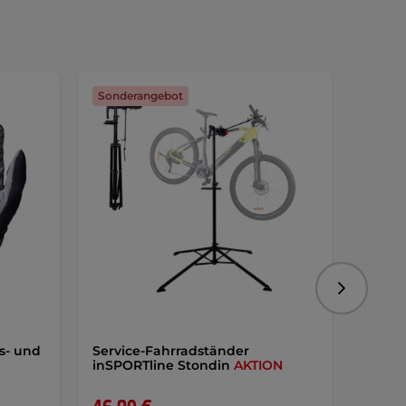
Sonderangebot
Sonde
Folgend
s- und
Service-Fahrradständer
Schnu
inSPORTline Stondin
AKTION
Gaber
LED-L