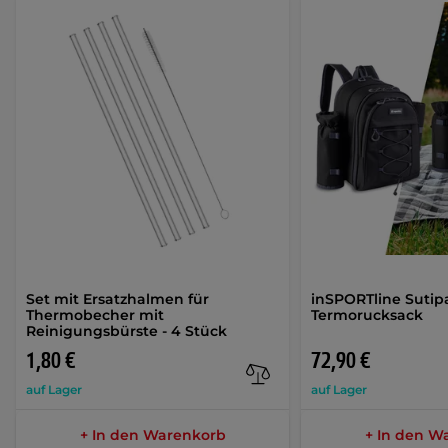
Set mit Ersatzhalmen für
inSPORTline Sutip
Thermobecher mit
Termorucksack
Reinigungsbürste - 4 Stück
1,80 €
72,90 €
auf Lager
auf Lager
+ In den Warenkorb
+ In den W