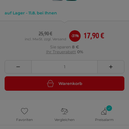
auf Lager - 11.8. bei Ihnen
25,90 €
17,90 €
-31%
incl. MwSt. zzgl. Versand
Sie sparen
8 €
Ihr Treuerabatt
0%
Warenkorb
Favoriten
Vergleichen
Preisalarm