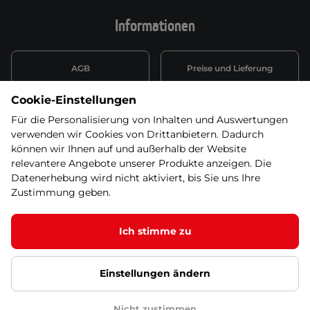
Informationen
AGB
Preise und Lieferung
Cookie-Einstellungen
Informationen nach Art. 13
Datenschutzerklärung
DSGVO
Für die Personalisierung von Inhalten und Auswertungen
verwenden wir Cookies von Drittanbietern. Dadurch
Wiederufsbelehrung mit Link
können wir Ihnen auf und außerhalb der Website
Batterieentsorgung
zum Formular
relevantere Angebote unserer Produkte anzeigen. Die
Datenerhebung wird nicht aktiviert, bis Sie uns Ihre
Informationen zu Elektro-
Zustimmung geben.
Widerruf erklären
und Elektonikgeräten
Ich stimme zu
Einstellungen ändern
© 2026 SEVEN SPORT s.r.o Alle Rechte vorbehalten1
Google Datenschutz
Google Partnerseiten
Cookie-Einstellungen
Nicht zustimmen