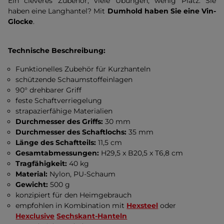
Ein cleveres Zubehör, viele Übungen, wenig Platz. Sie
haben eine Langhantel? Mit
Dumhold haben Sie eine Vin-
Glocke
.
Technische Beschreibung:
Funktionelles Zubehör für Kurzhanteln
schützende Schaumstoffeinlagen
90° drehbarer Griff
feste Schaftverriegelung
strapazierfähige Materialien
Durchmesser des Griffs:
30 mm
Durchmesser des Schaftlochs:
35 mm
Länge des Schaftteils:
11,5 cm
Gesamtabmessungen:
H29,5 x B20,5 x T6,8 cm
Tragfähigkeit:
40 kg
Material:
Nylon, PU-Schaum
Gewicht:
500 g
konzipiert für den Heimgebrauch
empfohlen in Kombination mit
Hexsteel
oder
Hexclusive
Sechskant-Hanteln