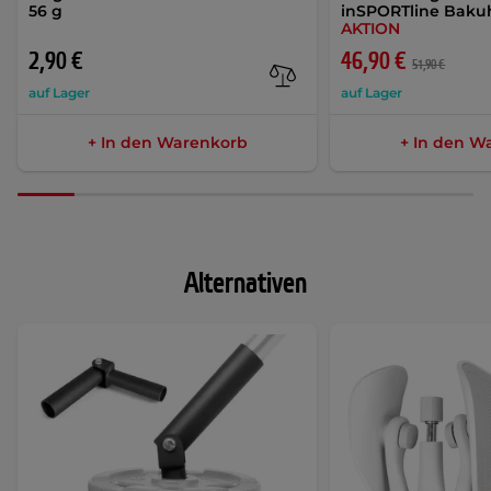
56 g
inSPORTline Baku
AKTION
2,90 €
46,90 €
51,90 €
auf Lager
auf Lager
+ In den Warenkorb
+ In den W
Alternativen