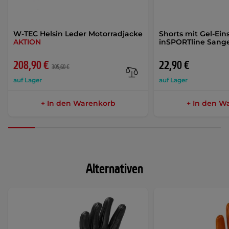
W-TEC Helsin Leder Motorradjacke
Shorts mit Gel-Ein
AKTION
inSPORTline Sang
208,90 €
22,90 €
305,60 €
auf Lager
auf Lager
+ In den Warenkorb
+ In den W
Alternativen