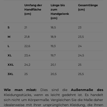
Umfang der
Länge bis
Gesamtlänge
Handfläche
zum
(cm)
(cm)
Handgelenk
(cm)
S
21
18,5
23
M
21,8
18,9
23,5
L
22,6
19,3
24
XL
23,4
19,7
24,5
XXL
24,2
20,1
25
3XL
25
20,5
25,5
Wie man misst:
Dies sind die
Außenmaße des
Kleidungsstücks, wenn es leicht gedehnt ist. Es handelt
sich nicht um Körpermaße. Vergleichen Sie die Maße daher
idealerweise mit Ihrer ursprünglichen Kleidung, die Ihnen