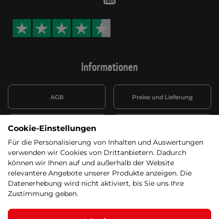
Youtube
Informationen
AGB
Preise und Lieferung
Informationen nach Art. 13
Datenschutzerklärung
Cookie-Einstellungen
DSGVO
Für die Personalisierung von Inhalten und Auswertungen
verwenden wir Cookies von Drittanbietern. Dadurch
Wiederufsbelehrung mit Link
Batterieentsorgung
zum Formular
können wir Ihnen auf und außerhalb der Website
relevantere Angebote unserer Produkte anzeigen. Die
Informationen zu Elektro-
Datenerhebung wird nicht aktiviert, bis Sie uns Ihre
Widerruf erklären
und Elektonikgeräten
Zustimmung geben.