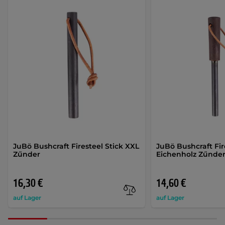
JuBö Bushcraft Firesteel Stick XXL
JuBö Bushcraft Fir
Zűnder
Eichenholz Zűnde
16,30 €
14,60 €
auf Lager
auf Lager