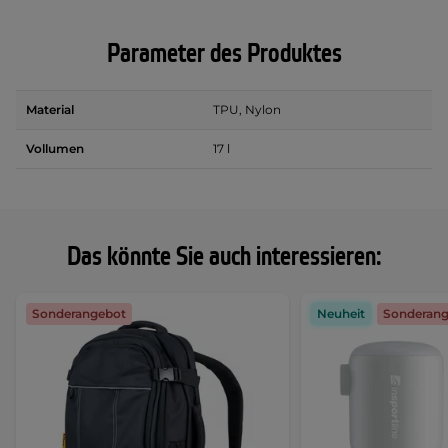
Parameter des Produktes
Material
TPU, Nylon
Vollumen
17 l
Das könnte Sie auch interessieren:
Sonderangebot
Neuheit
Sonderan