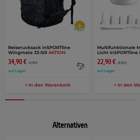
Reiserucksack inSPORTline
Multifunktionale 
Wingmate 33-50l
AKTION
Licht inSPORTline
34,90 €
22,90 €
41,90 €
26,90 €
auf Lager
auf Lager
+ In den Warenkorb
+ In den W
Alternativen