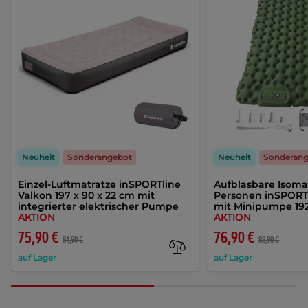
Neuheit
Sonderangebot
Neuheit
Sonderan
Einzel-Luftmatratze inSPORTline
Aufblasbare Isomat
Valkon 197 x 90 x 22 cm mit
Personen inSPORT
integrierter elektrischer Pumpe
mit Minipumpe 192
AKTION
AKTION
75,90 €
76,90 €
84,90 €
88,90 €
auf Lager
auf Lager