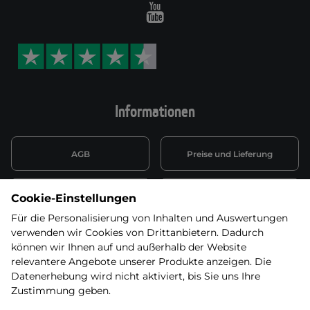
Youtube
Informationen
AGB
Preise und Lieferung
Informationen nach Art. 13
Datenschutzerklärung
Cookie-Einstellungen
DSGVO
Für die Personalisierung von Inhalten und Auswertungen
verwenden wir Cookies von Drittanbietern. Dadurch
Wiederufsbelehrung mit Link
Batterieentsorgung
zum Formular
können wir Ihnen auf und außerhalb der Website
relevantere Angebote unserer Produkte anzeigen. Die
Informationen zu Elektro-
Datenerhebung wird nicht aktiviert, bis Sie uns Ihre
Widerruf erklären
und Elektonikgeräten
Zustimmung geben.