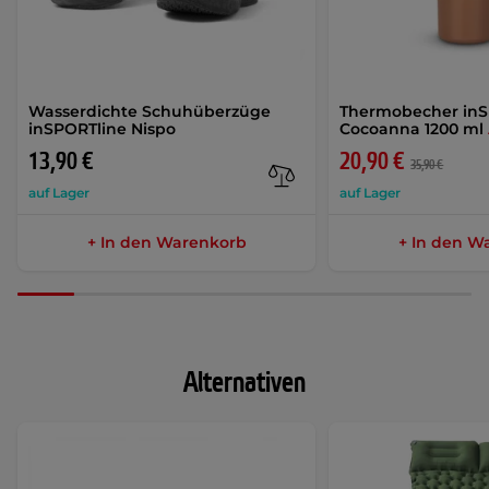
Wasserdichte Schuhüberzüge
Thermobecher inS
inSPORTline Nispo
Cocoanna 1200 ml
13,90 €
20,90 €
35,90 €
auf Lager
auf Lager
+ In den Warenkorb
+ In den W
Alternativen