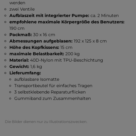
werden
zwei Ventile
Aufblaszeit mit integrierter Pumpe:
ca. 2 Minuten
empfohlene maximale Körpergröße des Benutzers:
190 cm
Packmaß:
30 x 16 cm
Abmessungen aufgeblasen:
192 x 125 x 8 cm
Höhe des Kopfkissens:
15 cm
maximale Belastbarkeit:
200 kg
Material:
40D-Nylon mit TPU-Beschichtung
Gewicht:
1,6 kg
Lieferumfang:
aufblasbare Isomatte
Transportbeutel für einfaches Tragen
3 selbstklebende Reparaturflicken
Gummiband zum Zusammenhalten
Die Bilder dienen nur zu Illustrationszwecken.