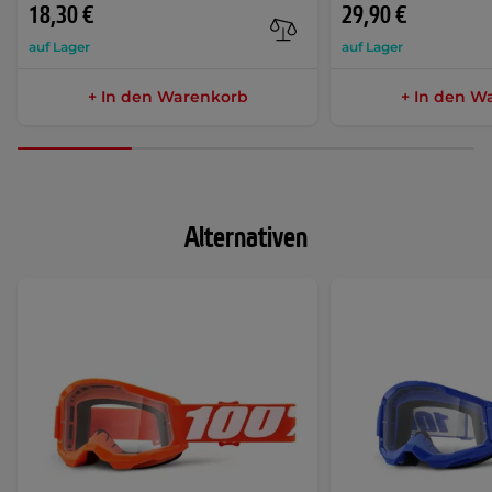
18,30 €
29,90 €
auf Lager
auf Lager
+ In den Warenkorb
+ In den W
Alternativen