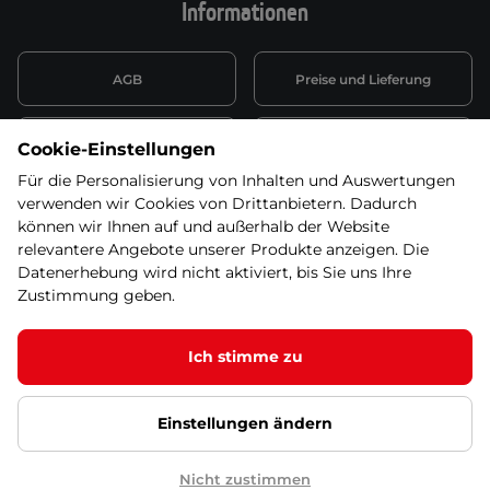
Informationen
AGB
Preise und Lieferung
Informationen nach Art. 13
Datenschutzerklärung
Cookie-Einstellungen
DSGVO
Für die Personalisierung von Inhalten und Auswertungen
verwenden wir Cookies von Drittanbietern. Dadurch
Wiederufsbelehrung mit Link
Batterieentsorgung
zum Formular
können wir Ihnen auf und außerhalb der Website
relevantere Angebote unserer Produkte anzeigen. Die
Informationen zu Elektro-
Datenerhebung wird nicht aktiviert, bis Sie uns Ihre
Widerruf erklären
und Elektonikgeräten
Zustimmung geben.
Ich stimme zu
© 2026 SEVEN SPORT s.r.o Alle Rechte vorbehalten1
Einstellungen ändern
Datenschutzgrundsätze
Google Datenschutz
Google
Partnerseiten
Cookie-Einstellungen
Nicht zustimmen