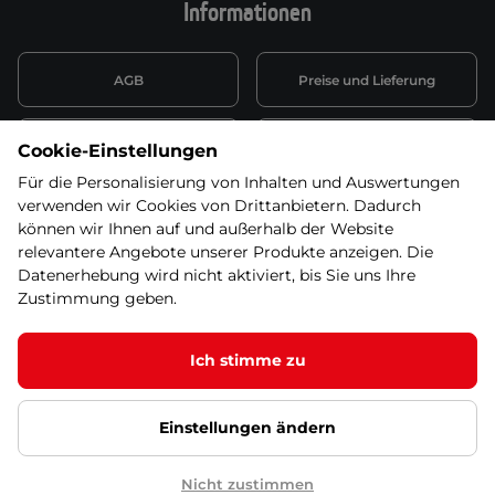
Informationen
AGB
Preise und Lieferung
Informationen nach Art. 13
Datenschutzerklärung
Cookie-Einstellungen
DSGVO
Für die Personalisierung von Inhalten und Auswertungen
verwenden wir Cookies von Drittanbietern. Dadurch
Wiederufsbelehrung mit Link
Batterieentsorgung
zum Formular
können wir Ihnen auf und außerhalb der Website
relevantere Angebote unserer Produkte anzeigen. Die
Informationen zu Elektro-
Datenerhebung wird nicht aktiviert, bis Sie uns Ihre
Widerruf erklären
und Elektonikgeräten
Zustimmung geben.
Ich stimme zu
© 2026 SEVEN SPORT s.r.o Alle Rechte vorbehalten1
Einstellungen ändern
Datenschutzgrundsätze
Google Datenschutz
Google
Partnerseiten
Cookie-Einstellungen
Nicht zustimmen