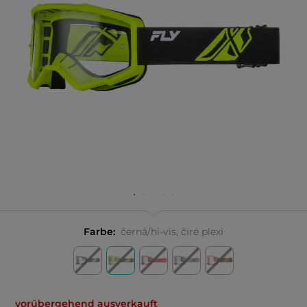
Farbe:
černá/hi-vis, čiré plexi
vorübergehend ausverkauft