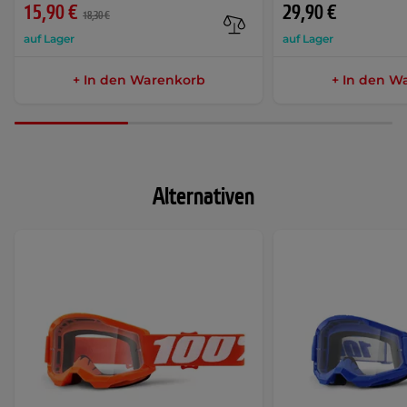
15,90 €
29,90 €
18,30 €
auf Lager
auf Lager
+ In den Warenkorb
+ In den W
Alternativen