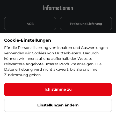
Informationen
AGB
Preise und Lieferung
Informationen nach Art. 13
Datenschutzerklärung
Cookie-Einstellungen
DSGVO
Für die Personalisierung von Inhalten und Auswertungen
verwenden wir Cookies von Drittanbietern. Dadurch
Wiederufsbelehrung mit Link
Batterieentsorgung
zum Formular
können wir Ihnen auf und außerhalb der Website
relevantere Angebote unserer Produkte anzeigen. Die
Informationen zu Elektro-
Datenerhebung wird nicht aktiviert, bis Sie uns Ihre
Widerruf erklären
und Elektonikgeräten
Zustimmung geben.
Ich stimme zu
© 2026 SEVEN SPORT s.r.o Alle Rechte vorbehalten1
Einstellungen ändern
Datenschutzgrundsätze
Google Datenschutz
Google
Partnerseiten
Cookie-Einstellungen