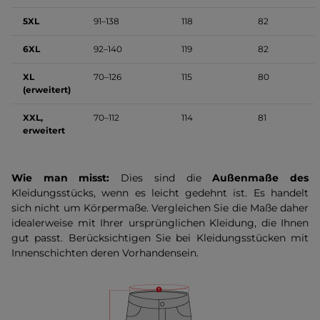
5XL
91–138
118
82
6XL
92–140
119
82
XL
70–126
115
80
(erweitert)
XXL,
70–112
114
81
erweitert
Wie man misst:
Dies sind die
Außenmaße des
Kleidungsstücks, wenn es leicht gedehnt ist. Es handelt
sich nicht um Körpermaße. Vergleichen Sie die Maße daher
idealerweise mit Ihrer ursprünglichen Kleidung, die Ihnen
gut passt. Berücksichtigen Sie bei Kleidungsstücken mit
Innenschichten deren Vorhandensein.