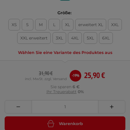
Größe:
XS
S
M
L
XL
erweitert XL
XXL
XXL erweitert
3XL
4XL
5XL
6XL
Wählen Sie eine Variante des Produktes aus
31,90 €
25,90 €
-19%
incl. MwSt. zzgl. Versand
Sie sparen
6 €
Ihr Treuerabatt
0%
Warenkorb