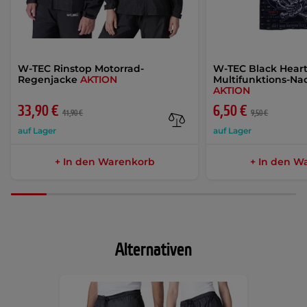
W-TEC Rinstop Motorrad-
W-TEC Black Heart
Regenjacke
AKTION
Multifunktions-N
AKTION
33,90 €
6,50 €
41,90 €
9,50 €
auf Lager
auf Lager
+ In den Warenkorb
+ In den W
Alternativen