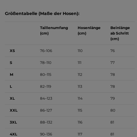
Größentabelle (Maße der Hosen):
Taillenumfang
Hosenlänge
Beinlänge
(cm)
(cm)
ab Schritt
(cm)
XS
76–106
110
76
S
78–110
111
77
M
80–115
112
78
L
82–119
113
78
XL
84–123
114
79
XXL
86–127
115
80
3XL
88–132
116
81
4XL
90–136
117
81