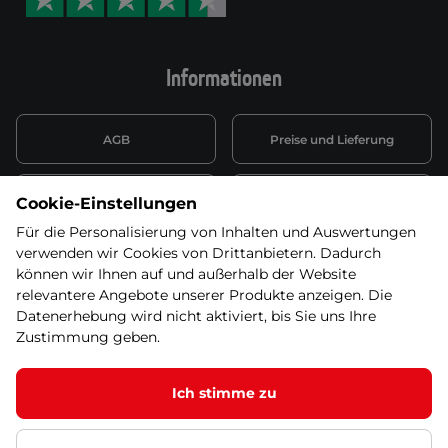
Informationen
AGB
Preise und Lieferung
Informationen nach Art. 13
Datenschutzerklärung
Cookie-Einstellungen
DSGVO
Für die Personalisierung von Inhalten und Auswertungen
verwenden wir Cookies von Drittanbietern. Dadurch
Wiederufsbelehrung mit Link
Batterieentsorgung
zum Formular
können wir Ihnen auf und außerhalb der Website
relevantere Angebote unserer Produkte anzeigen. Die
Informationen zu Elektro-
Datenerhebung wird nicht aktiviert, bis Sie uns Ihre
Widerruf erklären
und Elektonikgeräten
Zustimmung geben.
Ich stimme zu
© 2026 SEVEN SPORT s.r.o Alle Rechte vorbehalten1