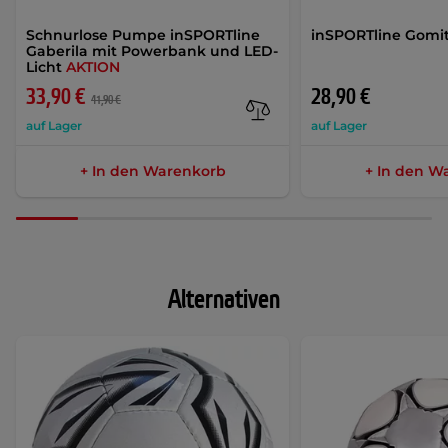
Schnurlose Pumpe inSPORTline
inSPORTline Gomit
Gaberila mit Powerbank und LED-
Licht
AKTION
33,90 €
28,90 €
41,90 €
auf Lager
auf Lager
+ In den Warenkorb
+ In den W
Alternativen