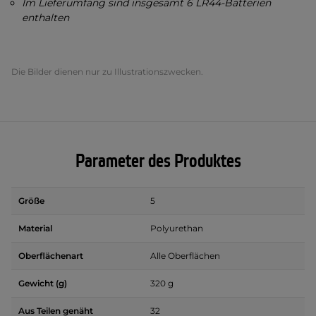
Im Lieferumfang sind insgesamt 6 LR44-Batterien
enthalten
Die Bilder dienen nur zu Illustrationszwecken.
Parameter des Produktes
Größe
5
Material
Polyurethan
Oberflächenart
Alle Oberflächen
Gewicht (g)
320 g
Aus Teilen genäht
32