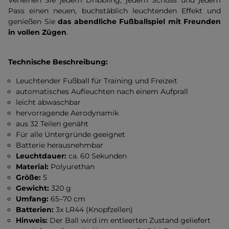
Verleihen Sie jedem Dribbling, jedem Schuss und jedem
Pass einen neuen, buchstäblich leuchtenden Effekt und
genießen Sie
das abendliche Fußballspiel mit Freunden
in vollen Zügen
.
Technische Beschreibung:
Leuchtender Fußball für Training und Freizeit
automatisches Aufleuchten nach einem Aufprall
leicht abwaschbar
hervorragende Aerodynamik
aus 32 Teilen genäht
Für alle Untergründe geeignet
Batterie herausnehmbar
Leuchtdauer:
ca. 60 Sekunden
Material:
Polyurethan
Größe:
5
Gewicht:
320 g
Umfang:
65–70 cm
Batterien:
3x LR44 (Knopfzellen)
Hinweis:
Der Ball wird im entleerten Zustand geliefert