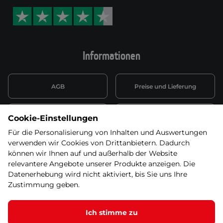
Informationen
AGB
Preise und Lieferung
Informationen nach Art. 13
Datenschutzerklärung
Cookie-Einstellungen
DSGVO
Für die Personalisierung von Inhalten und Auswertungen
verwenden wir Cookies von Drittanbietern. Dadurch
Wiederufsbelehrung mit Link
Batterieentsorgung
zum Formular
können wir Ihnen auf und außerhalb der Website
relevantere Angebote unserer Produkte anzeigen. Die
Informationen zu Elektro-
Datenerhebung wird nicht aktiviert, bis Sie uns Ihre
Widerruf erklären
und Elektonikgeräten
Zustimmung geben.
Ich stimme zu