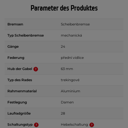
Parameter des Produktes
Bremsen
Scheibenbremse
Typ Scheibenbremse
mechanická
Gänge
24
Federung
přední vidlice
Hub der Gabel
63 mm
Typ des Rades
trekingové
Rahmenmaterial
Aluminium
Festlegung
Damen
Laufradgröße
28
Schaltungstyp
Hebelschaltung