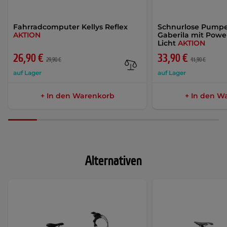
Fahrradcomputer Kellys Reflex
Schnurlose Pumpe
AKTION
Gaberila mit Pow
Licht
AKTION
26,90 €
33,90 €
29,90 €
41,90 €
auf Lager
auf Lager
+ In den Warenkorb
+ In den W
Alternativen