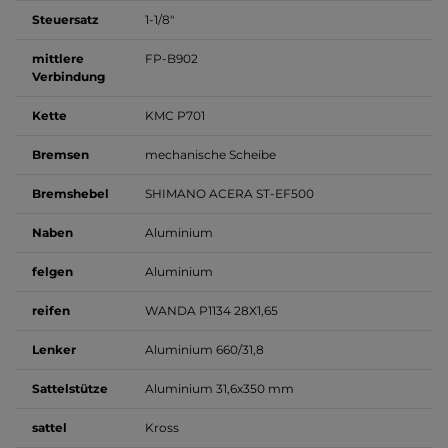
Steuersatz
1-1/8"
mittlere
FP-B902
Verbindung
Kette
KMC P701
Bremsen
mechanische Scheibe
Bremshebel
SHIMANO ACERA ST-EF500
Naben
Aluminium
felgen
Aluminium
reifen
WANDA P1134 28X1,65
Lenker
Aluminium 660/31,8
Sattelstütze
Aluminium 31,6x350 mm
sattel
Kross