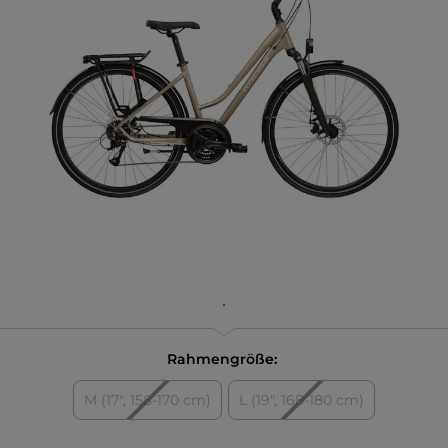
Rahmengröße:
M (17", 158-170 cm)
L (19", 168-180 cm)