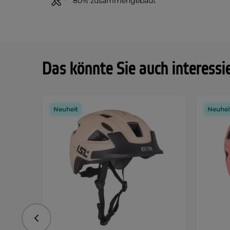
80% zusammengebaut
Das könnte Sie auch interessi
Neuheit
Neuhei
vorhergehend