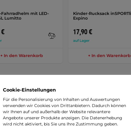
-Fahrradhelm mit LED-
Kinder-Rucksack inSPORTl
ISL Lumitto
Expino
 €
17,90 €
r
auf Lager
+ In den Warenkorb
+ In den Warenkorb
Cookie-Einstellungen
Parame
Für die Personalisierung von Inhalten und Auswertungen
verwenden wir Cookies von Drittanbietern. Dadurch können
wir Ihnen auf und außerhalb der Website relevantere
Angebote unserer Produkte anzeigen. Die Datenerhebung
t genau hier.
Das Kross Liftie 24"
Bremsen
wird nicht aktiviert, bis Sie uns Ihre Zustimmung geben.
t, die die Grundlagen beherrschen und