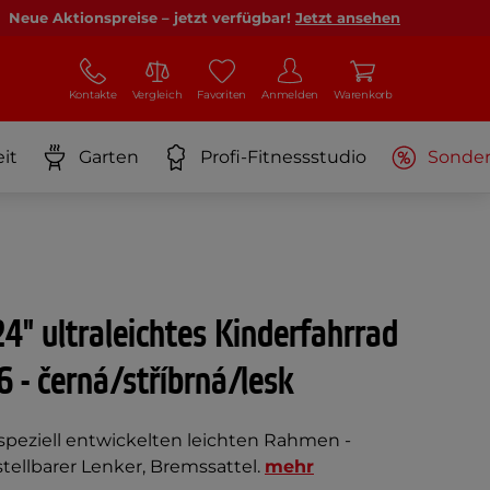
Neue Aktionspreise – jetzt verfügbar!
Jetzt ansehen
Kontakte
Vergleich
Favoriten
Anmelden
Warenkorb
it
Garten
Profi-Fitnessstudio
Sonde
24" ultraleichtes Kinderfahrrad
6 - černá/stříbrná/lesk
speziell entwickelten leichten Rahmen -
stellbarer Lenker, Bremssattel.
mehr