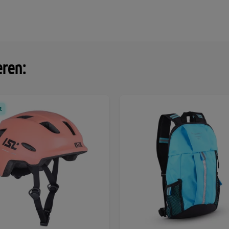
eren:
t