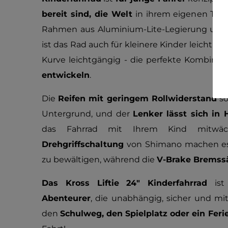
bereit sind, die Welt
in ihrem eigenen Te
Rahmen aus Aluminium-Lite-Legierung un
ist das Rad auch für kleinere Kinder leicht zu
Kurve leichtgängig - die perfekte Kombinat
entwickeln
.
Die
Reifen mit geringem Rollwiderstand
so
Untergrund, und der
Lenker lässt sich in
das Fahrrad mit Ihrem Kind mitwä
Drehgriffschaltung
von
Shimano machen es 
zu bewältigen, während die
V-Brake Bremssä
Das Kross Liftie 24" Kinderfahrrad
is
Abenteurer
, die unabhängig, sicher und mi
den
Schulweg, den Spielplatz oder ein Fer