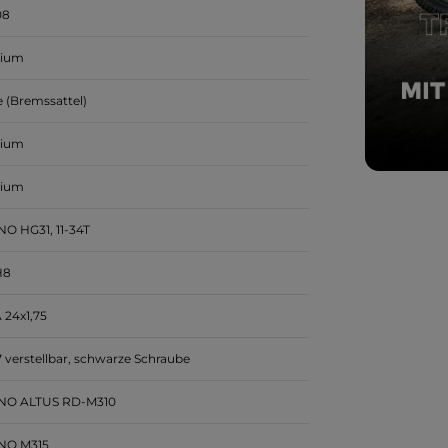
08
nium
 (Bremssattel)
nium
nium
O HG31, 11-34T
H8
24x1,75
 verstellbar, schwarze Schraube
NO ALTUS RD-M310
NO M315