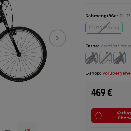
Rahmengröße:
11" (
11" (130-150 cm)
Folgend
Farbe:
černá/stříbrná
E-shop:
vorübergehe
469 €
Verfüg
über