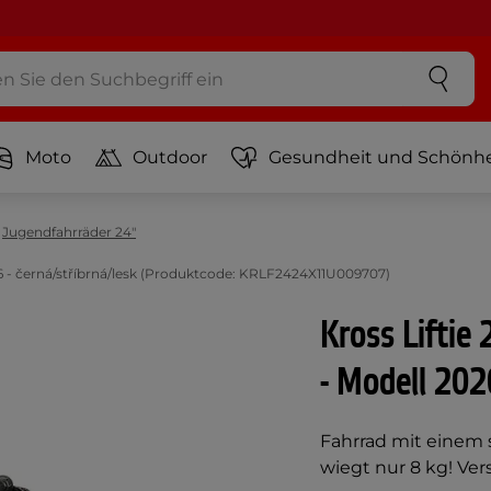
Moto
Outdoor
Gesundheit und Schönhe
Jugendfahrräder 24"
2026 - černá/stříbrná/lesk (Produktcode: KRLF2424X11U009707)
Kross Liftie 
- Modell 202
Fahrrad mit einem 
wiegt nur 8 kg! Ver