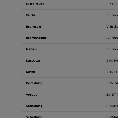
Mittelstück
FP-B9
Griffe
Alumi
Bremsen
V-Brake
Bremshebel
Alumi
Naben
Alumi
Kassette
SHIMAN
Kette
YBN S
Bereifung
KENDA 
Vorbau
ZY-ST17
Schaltung
SHIMA
Schaltung
SHIMA