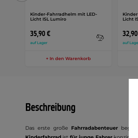
Kinder-Fahrradhelm mit LED-
Kinder
Licht ISL Lumiro
Licht 
35,90 €
32,90
auf Lager
auf Lage
+ In den Warenkorb
Beschreibung
Das erste große
Fahrradabenteuer
beginn
Kinderfahrrad
ist
für junge Fahrer
konzipier