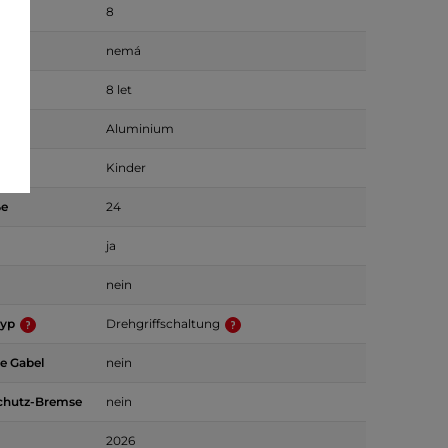
8
nemá
et ab
8 let
rial
Aluminium
Kinder
ße
24
ja
nein
typ
Drehgriffschaltung
te Gabel
nein
chutz-Bremse
nein
2026