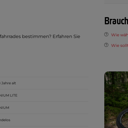
Brauch
Wie wähl
rfahrrades bestimmen? Erfahren Sie
Wie soll
8 Jahre alt
NIUM LITE
NIUM
ndelos