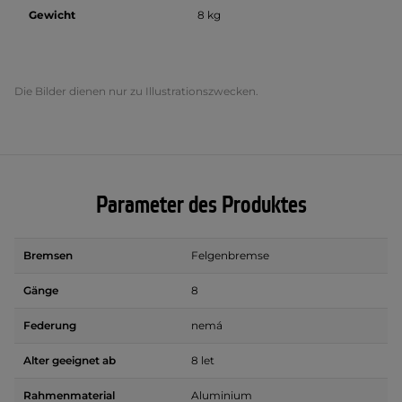
Gewicht
8 kg
Die Bilder dienen nur zu Illustrationszwecken.
Parameter des Produktes
Bremsen
Felgenbremse
Gänge
8
Federung
nemá
Alter geeignet ab
8 let
Rahmenmaterial
Aluminium