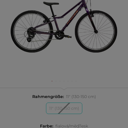
Rahmengröße:
11" (130-150 cm)
11" (130-150 cm)
Farbe:
fialová/měď/lesk