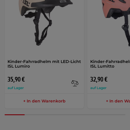
Kinder-Fahrradhelm mit LED-Licht
Kinder-Fahrradhel
ISL Lumiro
ISL Lumitto
35,90 €
32,90 €
auf Lager
auf Lager
+ In den Warenkorb
+ In den W