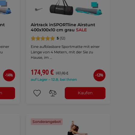
unt
Airtrack inSPORTline Airstunt
400x100x10 cm grau
SALE
5
(12)
 einer
Eine aufblasbare Sportmatte mit einer
zu
Länge von 4 Metern, mit der Sie zu
Hause, im …
174,90 €
197,90 €
-14%
-12%
auf Lager – 12.8. bei Ihnen
n
Kaufen
Sonderangebot