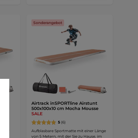
Sonderangebot
unt
Airtrack inSPORTline Airstunt
sse
500x100x10 cm Mocha Mousse
SALE
5
(6)
 einer
Aufblasbare Sportmatte mit einer Länge
zu
von 5 Metern, mit der Sie zu Hause, im