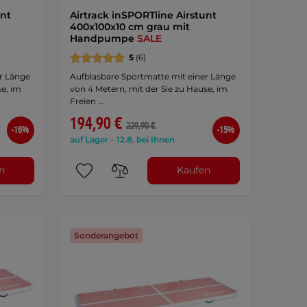
unt
Airtrack inSPORTline Airstunt
400x100x10 cm grau mit
Handpumpe
SALE
5
(6)
r Länge
Aufblasbare Sportmatte mit einer Länge
se, im
von 4 Metern, mit der Sie zu Hause, im
Freien …
194,90 €
229,90 €
-16%
-15%
auf Lager – 12.8. bei Ihnen
n
Kaufen
Sonderangebot