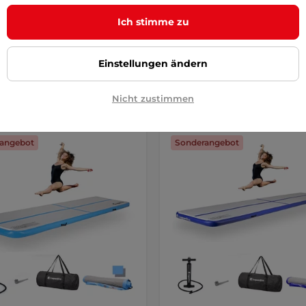
Hause, im …
Ich stimme zu
0 €
174,90 €
239,90 €
197,90 €
-8%
r – 12.8. bei Ihnen
auf Lager – 12.8. bei Ihnen
Einstellungen ändern
Kaufen
Kaufe
Nicht zustimmen
angebot
Sonderangebot