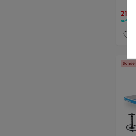
219,9
auf Lage
Sonder