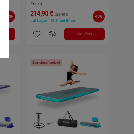
Freien …
214,90 €
239,90 €
-12%
-10%
auf Lager – 12.8. bei Ihnen
n
Kaufen
Sonderangebot