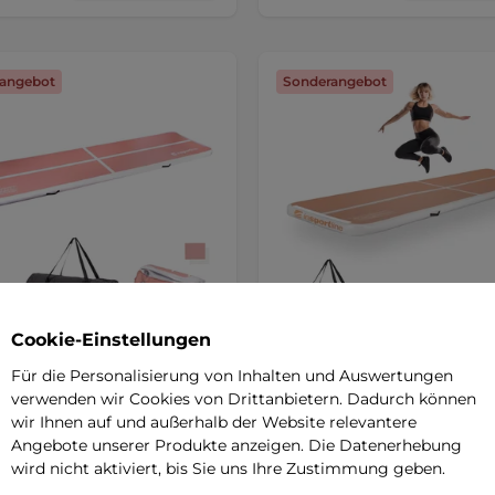
angebot
Sonderangebot
Cookie-Einstellungen
ck inSPORTline Airstunt
Airtrack inSPORTline Airst
Für die Personalisierung von Inhalten und Auswertungen
0x10 cm korallenrosa
SALE
400x100x10 cm Mocha Mou
verwenden wir Cookies von Drittanbietern. Dadurch können
SALE
5
(6)
wir Ihnen auf und außerhalb der Website relevantere
5
(6)
Angebote unserer Produkte anzeigen. Die Datenerhebung
bare Sportmatte mit einer Länge
wird nicht aktiviert, bis Sie uns Ihre Zustimmung geben.
Eine aufblasbare Sportmatte mit
tern, mit der Sie zu Hause, im
Länge von 4 Metern, mit der Sie 