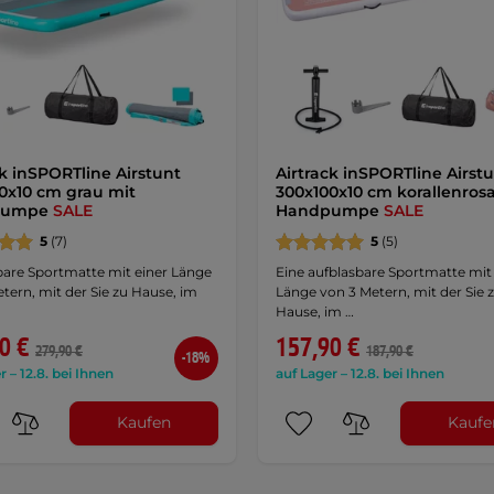
ck inSPORTline Airstunt
Airtrack inSPORTline Airst
0x10 cm grau mit
300x100x10 cm korallenros
pumpe
SALE
Handpumpe
SALE
5
(7)
5
(5)
bare Sportmatte mit einer Länge
Eine aufblasbare Sportmatte mit
tern, mit der Sie zu Hause, im
Länge von 3 Metern, mit der Sie 
Hause, im …
0 €
157,90 €
279,90 €
187,90 €
-18%
r – 12.8. bei Ihnen
auf Lager – 12.8. bei Ihnen
Kaufen
Kaufe