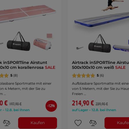
ck inSPORTline Airstunt
Airtrack inSPORTline Airst
0x10 cm korallenrosa
SALE
500x100x10 cm weiß
SALE
5
(8)
5
(6)
blasbare Sportmatte mit einer
Aufblasbare Sportmatte mit eine
n 4 Metern, mit der Sie zu
von 5 Metern, mit der Sie zu Hau
im …
Freien …
0 €
214,90 €
197,90 €
239,90 €
-12%
r – 12.8. bei Ihnen
auf Lager – 12.8. bei Ihnen
Kaufen
Kaufe