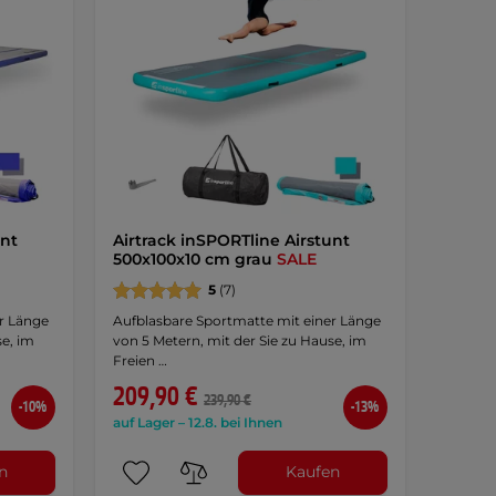
unt
Airtrack inSPORTline Airstunt
500x100x10 cm grau
SALE
5
(7)
r Länge
Aufblasbare Sportmatte mit einer Länge
se, im
von 5 Metern, mit der Sie zu Hause, im
Freien …
209,90 €
239,90 €
-10%
-13%
auf Lager – 12.8. bei Ihnen
n
Kaufen