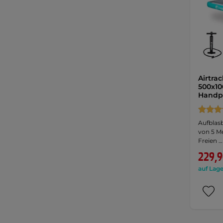
Airtra
500x10
Hand
Aufblas
von 5 Me
Freien …
229,9
auf Lage