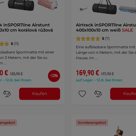
ck inSPORTline Airstunt
Airtrack inSPORTline Airst
0x10 cm korálová růžová
400x100x10 cm weiß
SALE
5
(7)
5
(11)
Eine aufblasbare Sportmatte mit
blasbare Sportmatte mit einer
Länge von 4 Metern, mit der Sie 
n 3 Metern, mit der Sie zu
Hause, im …
im …
0 €
169,90 €
155,90 €
197,90 €
-12%
r – 12.8. bei Ihnen
auf Lager – 12.8. bei Ihnen
Kaufen
Kaufe
angebot
Sonderangebot