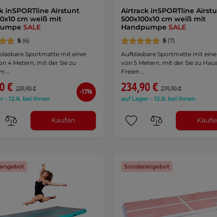
ck inSPORTline Airstunt
Airtrack inSPORTline Airst
0x10 cm weiß mit
500x100x10 cm weiß mit
pumpe
SALE
Handpumpe
SALE
5
(6)
5
(7)
blasbare Sportmatte mit einer
Aufblasbare Sportmatte mit eine
n 4 Metern, mit der Sie zu
von 5 Metern, mit der Sie zu Hau
im …
Freien …
0 €
234,90 €
229,90 €
279,90 €
-17%
r – 12.8. bei Ihnen
auf Lager – 12.8. bei Ihnen
Kaufen
Kaufe
angebot
Sonderangebot