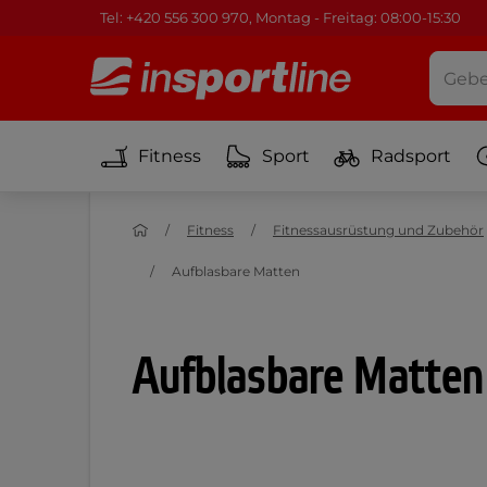
Tel: +420 556 300 970, Montag - Freitag: 08:00-15:30
Fitness
Sport
Radsport
Fitness
Fitnessausrüstung und Zubehör
Aufblasbare Matten
Aufblasbare Matten