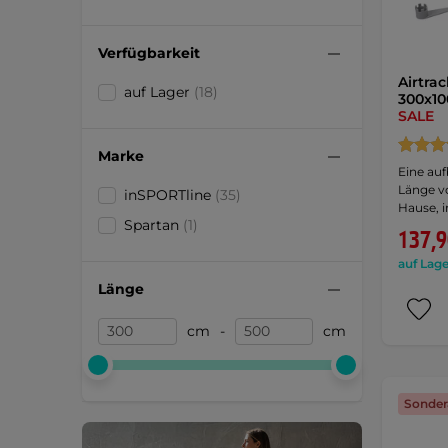
Verfügbarkeit
Airtra
auf Lager
(18)
300x10
SALE
Marke
Eine auf
Länge vo
inSPORTline
(35)
Hause, 
Spartan
(1)
137,9
auf Lage
Länge
cm
-
cm
Sonder