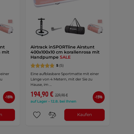
unt
Airtrack inSPORTline Airstunt
a mit
400x100x10 cm korallenrosa mit
Handpumpe
SALE
5
(5)
 einer
Eine aufblasbare Sportmatte mit einer
zu
Länge von 4 Metern, mit der Sie zu
Hause, im …
194,90 €
229,90 €
-16%
-15%
auf Lager – 12.8. bei Ihnen
n
Kaufen