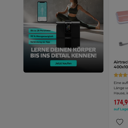
Airtra
400x10
Eine auf
Länge vo
Hause, 
174,9
auf Lage