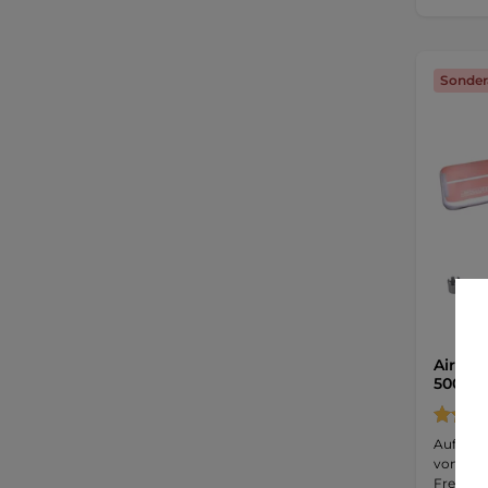
Sonder
Airtra
500x10
Aufblas
von 5 Me
Freien …