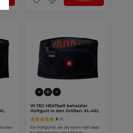
W-TEC HEATbelt beheizter
XL
Hüftgurt in den Größen. XL-4XL
5
(7)
 Rücken
Ein Hüftgürtel, der Sie warm hält! Ideal
für Wintersport oder höheren …