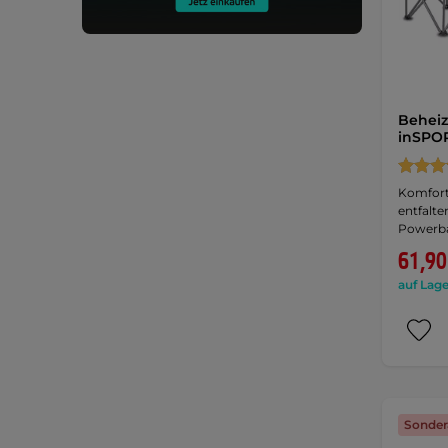
Beheiz
inSPOR
Komfort 
entfalte
Powerb
61,90
auf Lage
Sonder