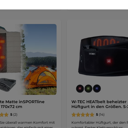
te Matte inSPORTline
W-TEC HEATbelt beheizter
 170x72 cm
Hüftgurt in den Größen. S-
5
(2)
5
(14)
 Sie überall warmen Komfort mit
Komfortabler Hüftgurt, der den
izkissen, das einfach mit einer …
wärmt. Fester Klettverschluss, …