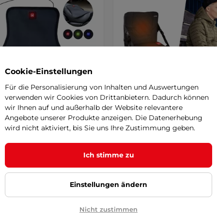
Cookie-Einstellungen
Für die Personalisierung von Inhalten und Auswertungen
verwenden wir Cookies von Drittanbietern. Dadurch können
wir Ihnen auf und außerhalb der Website relevantere
HEATsaddle beheizte
W-TEC Alytus Tragbares
Angebote unserer Produkte anzeigen. Die Datenerhebung
racke
SALE
Heizkissen
wird nicht aktiviert, bis Sie uns Ihre Zustimmung geben.
5
(4)
5
(11)
 Heizkissen, ideal für kalte
Ein Heizkissen, das sich für
Ich stimme zu
tromversorgung durch eine
Wintersportler, Angler, Jäger, O
ank …
Fans oder …
 €
59,90 €
Einstellungen ändern
56,90 €
-32%
r – 12.8. bei Ihnen
auf Lager – 12.8. bei Ihnen
Nicht zustimmen
Kaufen
Kaufe