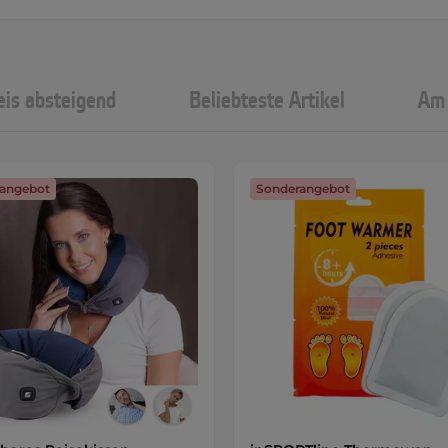
eis absteigend
Beliebteste Artikel
Am 
angebot
Sonderangebot