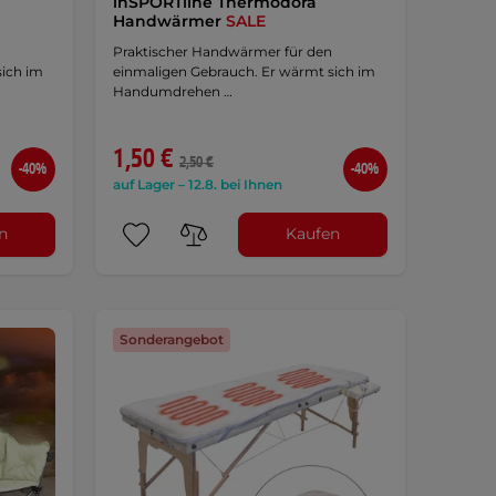
inSPORTline Thermodora
Handwärmer
SALE
Praktischer Handwärmer für den
sich im
einmaligen Gebrauch. Er wärmt sich im
Handumdrehen …
1,50 €
2,50 €
-40%
-40%
auf Lager – 12.8. bei Ihnen
n
Kaufen
Sonderangebot