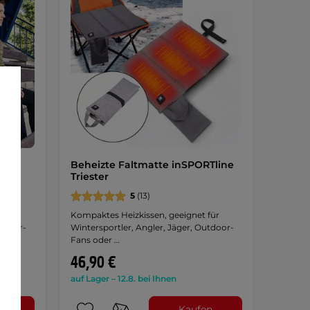
Beheizte Faltmatte inSPORTline
Triester
5
(13)
Kompaktes Heizkissen, geeignet für
utdoor-
Wintersportler, Angler, Jäger, Outdoor-
Fans oder …
46,90 €
auf Lager – 12.8. bei Ihnen
n
Kaufen