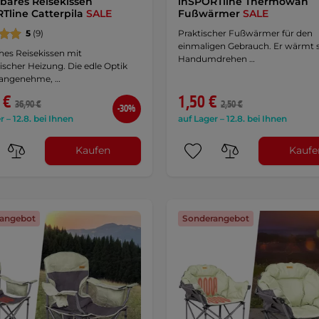
bares Reisekissen
inSPORTline Thermowan
Tline Catterpila
SALE
Fußwärmer
SALE
5
(9)
Praktischer Fußwärmer für den
einmaligen Gebrauch. Er wärmt 
hes Reisekissen mit
Handumdrehen …
ischer Heizung. Die edle Optik
 angenehme, …
 €
1,50 €
36,90 €
2,50 €
-30%
r – 12.8. bei Ihnen
auf Lager – 12.8. bei Ihnen
Kaufen
Kaufe
angebot
Sonderangebot