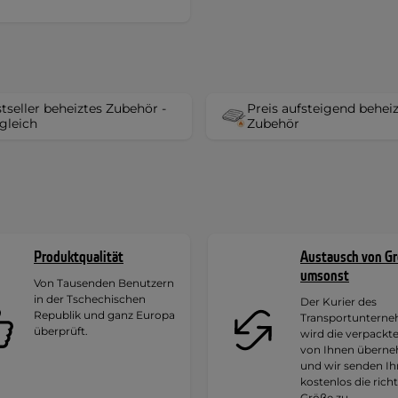
tseller beheiztes Zubehör -
Preis aufsteigend behei
gleich
Zubehör
Produktqualität
Austausch von G
umsonst
Von Tausenden Benutzern
in der Tschechischen
Der Kurier des
Republik und ganz Europa
Transportuntern
überprüft.
wird die verpackt
von Ihnen übern
und wir senden I
kostenlos die rich
Größe zu.