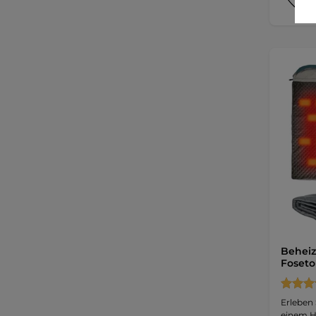
Beheiz
Foseto
Erleben
einem He