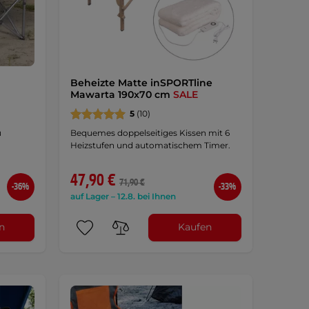
Beheizte Matte inSPORTline
Mawarta 190x70 cm
SALE
5
(10)
u
Bequemes doppelseitiges Kissen mit 6
Heizstufen und automatischem Timer.
47,90 €
71,90 €
-36%
-33%
auf Lager – 12.8. bei Ihnen
n
Kaufen