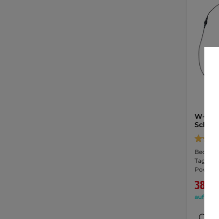
W-TEC 
Schab
Bequemes
Tage. S
Powerb
38,90
auf Lage