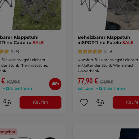
barer Klappstuhl
Beheizbarer Klappstuhl
Tline Cadeiro
SALE
inSPORTline Fotelo
SALE
5
(4)
5
(6)
für unterwegs! Leicht zu
Komfort für unterwegs! Leicht z
nder Stuhl, Thermotasche,
entfaltender Stuhl, Wärmefach,
ank.
Powerbank.
 €
77,90 €
102,90 €
121,90 €
-40%
r – 12.8. bei Ihnen
auf Lager – 12.8. bei Ihnen
Kaufen
Kaufe
angebot