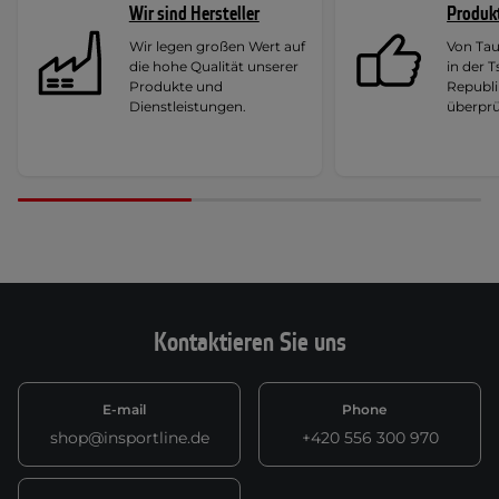
Wir sind Hersteller
Produk
Wir legen großen Wert auf
Von Ta
die hohe Qualität unserer
in der 
Produkte und
Republi
Dienstleistungen.
überprü
Kontaktieren Sie uns
E-mail
Phone
shop@insportline.de
+420 556 300 970