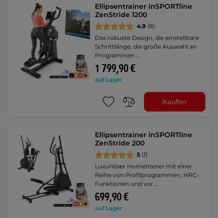
Ellipsentrainer inSPORTline
ZenStride 1200
4.9
(8)
Das robuste Design, die einstellbare
Schrittlänge, die große Auswahl an
Programmen …
1 799,90 €
auf Lager
Kaufen
Ellipsentrainer inSPORTline
ZenStride 200
5
(1)
Luxuriöser Hometrainer mit einer
Reihe von Profilprogrammen, HRC-
Funktionen und vor …
699,90 €
auf Lager