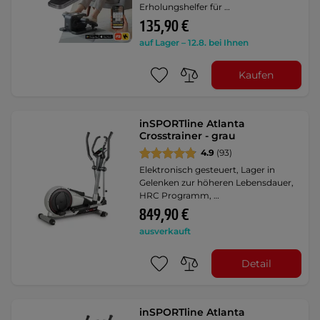
Erholungshelfer für …
135,90 €
auf Lager – 12.8. bei Ihnen
Kaufen
inSPORTline Atlanta
Crosstrainer - grau
4.9
(93)
Elektronisch gesteuert, Lager in
Gelenken zur höheren Lebensdauer,
HRC Programm, …
849,90 €
ausverkauft
Detail
inSPORTline Atlanta