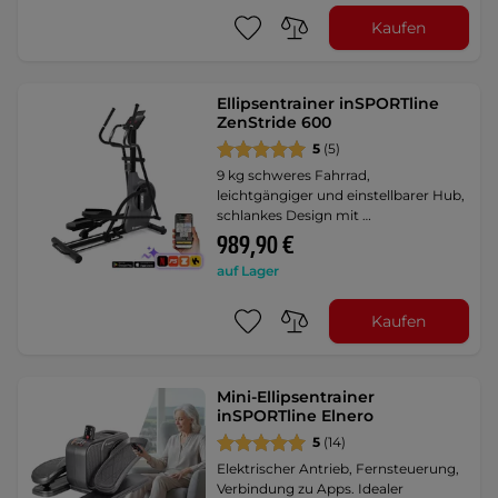
Kaufen
Ellipsentrainer inSPORTline
ZenStride 600
5
(5)
9 kg schweres Fahrrad,
leichtgängiger und einstellbarer Hub,
schlankes Design mit …
989,90 €
auf Lager
Kaufen
Mini-Ellipsentrainer
inSPORTline Elnero
5
(14)
Elektrischer Antrieb, Fernsteuerung,
Verbindung zu Apps. Idealer