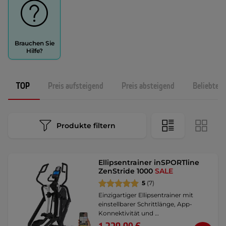
Brauchen Sie
Hilfe?
TOP
Preis aufsteigend
Preis absteigend
Beliebtest
Produkte filtern
Ellipsentrainer inSPORTline
ZenStride 1000
SALE
5
(7)
Einzigartiger Ellipsentrainer mit
einstellbarer Schrittlänge, App-
Konnektivität und …