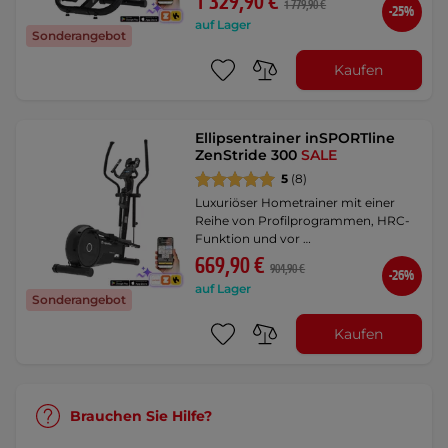
1 329,90 €
1 779,90 €
-25%
auf Lager
Sonderangebot
Kaufen
Ellipsentrainer inSPORTline
ZenStride 300
SALE
5
(8)
Luxuriöser Hometrainer mit einer
Reihe von Profilprogrammen, HRC-
Funktion und vor …
669,90 €
904,90 €
-26%
auf Lager
Sonderangebot
Kaufen
Brauchen Sie Hilfe?