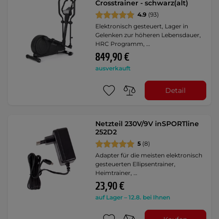
Crosstrainer - schwarz(alt)
4.9
(93)
Elektronisch gesteuert, Lager in
Gelenken zur höheren Lebensdauer,
HRC Programm, …
849,90 €
ausverkauft
Detail
Netzteil 230V/9V inSPORTline
252D2
5
(8)
Adapter für die meisten elektronisch
gesteuerten Ellipsentrainer,
Heimtrainer, …
23,90 €
auf Lager – 12.8. bei Ihnen