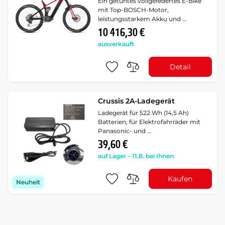
Ein getuntes vollgefedertes E-Bike
mit Top-BOSCH-Motor,
leistungsstarkem Akku und …
10 416,30 €
ausverkauft
Detail
Crussis 2A-Ladegerät
Ladegerät für 522 Wh (14,5 Ah)
Batterien, für Elektrofahrräder mit
Panasonic- und …
39,60 €
auf Lager – 11.8. bei Ihnen
Kaufen
Neuheit