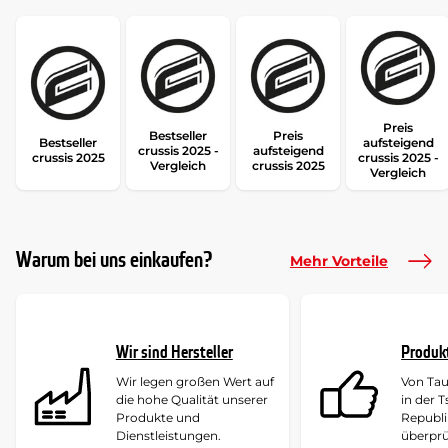
Preis
Bestseller
Preis
Bestseller
aufsteigend
crussis 2025 -
aufsteigend
crussis 2025
crussis 2025 -
Vergleich
crussis 2025
Vergleich
Warum bei uns einkaufen?
Mehr Vorteile
Wir sind Hersteller
Produk
Wir legen großen Wert auf
Von Ta
die hohe Qualität unserer
in der 
Produkte und
Republi
Dienstleistungen.
überprü