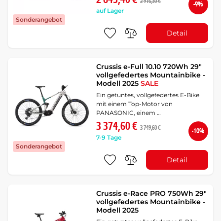
2 916,30 €
-9%
auf Lager
Sonderangebot
Detail
Crussis e-Full 10.10 720Wh 29"
vollgefedertes Mountainbike -
Modell 2025
SALE
Ein getuntes, vollgefedertes E-Bike
mit einem Top-Motor von
PANASONIC, einem …
3 374,60 €
3 749,60 €
-10%
7-9 Tage
Sonderangebot
Detail
Crussis e-Race PRO 750Wh 29"
vollgefedertes Mountainbike -
Modell 2025