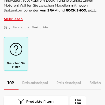
Innovation, topaktuellem Design und leistungsstarken
Motoren! Wählen Sie zwischen Modellen mit neuen
Spitzenkomponenten
von SRAM
und
ROCK SHOX
, jetzt...
Mehr lesen
Radsport
Elektroräder
Brauchen Sie
Hilfe?
TOP
Preis aufsteigend
Preis absteigend
Beliebtest
Produkte filtern